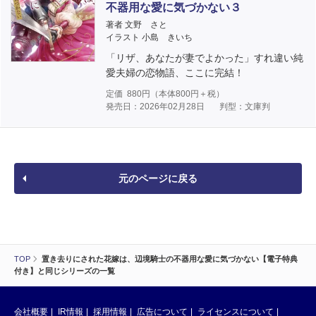
不器用な愛に気づかない３
著者 文野 さと
イラスト 小島 きいち
「リザ、あなたが妻でよかった」すれ違い純
愛夫婦の恋物語、ここに完結！
定価
880
円（本体
800
円＋税）
発売日：2026年02月28日
判型：文庫判
元のページに戻る
TOP
置き去りにされた花嫁は、辺境騎士の不器用な愛に気づかない【電子特典
付き】と同じシリーズの一覧
会社概要
IR情報
採用情報
広告について
ライセンスについて