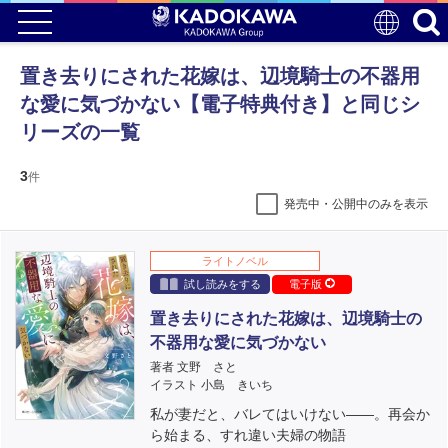
置き去りにされた花嫁は、辺境騎士の不器用
な愛に気づかない【電子特典付き】と同じシ
リーズの一覧
3
件
発売中・公開中のみを表示
ライトノベル
試し読みをする
電子版
置き去りにされた花嫁は、辺境騎士の
不器用な愛に気づかない
著者 文野 さと
イラスト 小島 きいち
私が妻だと、バレてはいけない――。再会か
ら始まる、すれ違い夫婦の物語