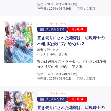
定価
770
円（本体
700
円＋税）
発売日：2024年03月29日
判型：文庫判
ライトノベル
試し読みをする
電子版
置き去りにされた花嫁は、辺境騎士の
不器用な愛に気づかない２
著者 文野 さと
イラスト 小島 きいち
舞台は辺境イストラーダへ。すれ違い純愛夫
婦とリザの成長物語、第２弾！
定価
814
円（本体
740
円＋税）
発売日：2025年03月01日
判型：文庫判
ライトノベル
試し読みをする
電子版
置き去りにされた花嫁は、辺境騎士の