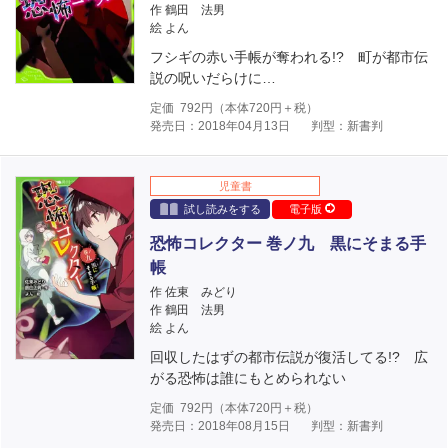
作 鶴田 法男
絵 よん
フシギの赤い手帳が奪われる!? 町が都市伝
説の呪いだらけに…
定価
792
円（本体
720
円＋税）
発売日：2018年04月13日
判型：新書判
児童書
試し読みをする
電子版
恐怖コレクター 巻ノ九 黒にそまる手
帳
作 佐東 みどり
作 鶴田 法男
絵 よん
回収したはずの都市伝説が復活してる!? 広
がる恐怖は誰にもとめられない
定価
792
円（本体
720
円＋税）
発売日：2018年08月15日
判型：新書判