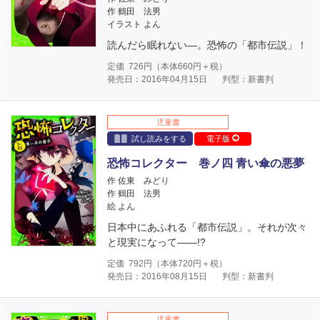
作 鶴田 法男
イラスト よん
読んだら眠れない―。恐怖の「都市伝説」！
定価
726
円（本体
660
円＋税）
発売日：2016年04月15日
判型：新書判
児童書
試し読みをする
電子版
恐怖コレクター 巻ノ四 青い傘の悪夢
作 佐東 みどり
作 鶴田 法男
絵 よん
日本中にあふれる「都市伝説」。それが次々
と現実になって――!?
定価
792
円（本体
720
円＋税）
発売日：2016年08月15日
判型：新書判
児童書