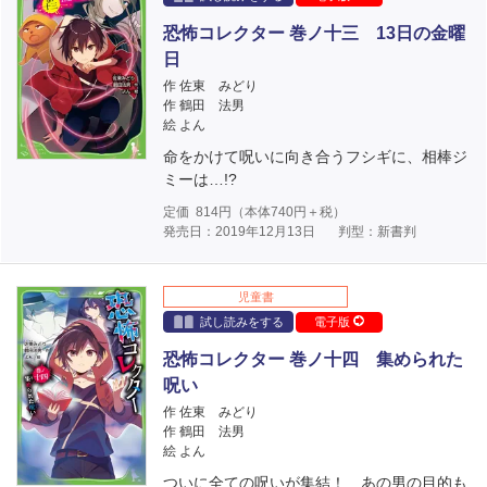
恐怖コレクター 巻ノ十三 13日の金曜
日
作 佐東 みどり
作 鶴田 法男
絵 よん
命をかけて呪いに向き合うフシギに、相棒ジ
ミーは…!?
定価
814
円（本体
740
円＋税）
発売日：2019年12月13日
判型：新書判
児童書
試し読みをする
電子版
恐怖コレクター 巻ノ十四 集められた
呪い
作 佐東 みどり
作 鶴田 法男
絵 よん
ついに全ての呪いが集結！ あの男の目的も