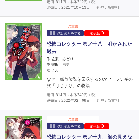
定価
814
円（本体
740
円＋税）
発売日：2021年10月13日
判型：新書判
児童書
試し読みをする
電子版
恐怖コレクター 巻ノ十八 明かされた
過去
作 佐東 みどり
作 鶴田 法男
絵 よん
なぜ、都市伝説を回収するのか!? フシギの
旅「はじまり」の物語！
定価
814
円（本体
740
円＋税）
発売日：2022年02月09日
判型：新書判
児童書
試し読みをする
電子版
恐怖コレクター 巻ノ十九 顔の見えな