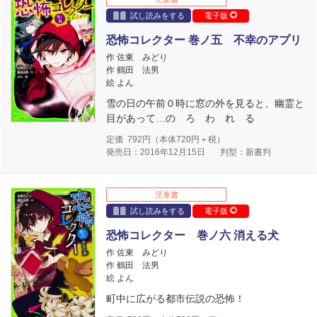
試し読みをする
電子版
恐怖コレクター 巻ノ五 不幸のアプリ
作 佐東 みどり
作 鶴田 法男
絵 よん
雪の日の午前０時に窓の外を見ると、幽霊と
目があって…の ろ わ れ る
定価
792
円（本体
720
円＋税）
発売日：2016年12月15日
判型：新書判
児童書
試し読みをする
電子版
恐怖コレクター 巻ノ六 消える犬
作 佐東 みどり
作 鶴田 法男
絵 よん
町中に広がる都市伝説の恐怖！