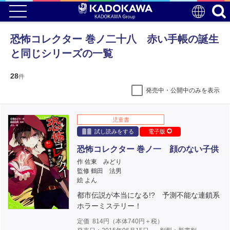
恐怖コレクター 巻ノ二十八 赤い手帳の誕生
と同じシリーズの一覧
28
件
発売中・公開中のみを表示
児童書
試し読みをする
電子版
恐怖コレクター 巻ノ一 顔のない子供
作 佐東 みどり
監修 鶴田 法男
絵 よん
都市伝説が本当になる!? 予測不能な連鎖系
ホラーミステリー！
定価
814
円（本体
740
円＋税）