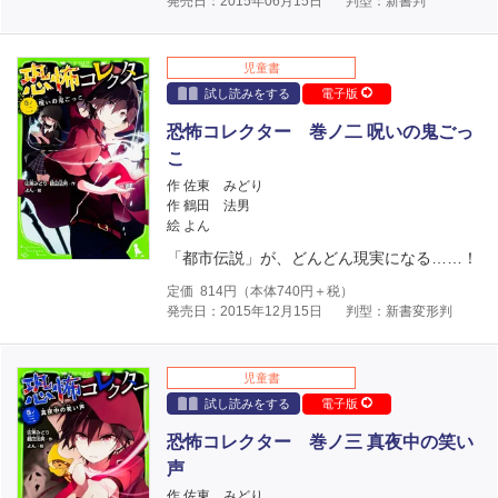
発売日：2015年06月15日
判型：新書判
児童書
試し読みをする
電子版
恐怖コレクター 巻ノ二 呪いの鬼ごっ
こ
作 佐東 みどり
作 鶴田 法男
絵 よん
「都市伝説」が、どんどん現実になる……！
定価
814
円（本体
740
円＋税）
発売日：2015年12月15日
判型：新書変形判
児童書
試し読みをする
電子版
恐怖コレクター 巻ノ三 真夜中の笑い
声
作 佐東 みどり