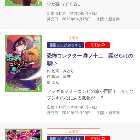
ツが帰ってくる…！
定価
814
円（本体
740
円＋税）
発売日：2019年04月15日
判型：新書判
児童書
試し読みをする
電子版
恐怖コレクター 巻ノ十二 罠だらけの
願い
作 佐東 みどり
作 鶴田 法男
絵 よん
フシギ＆ジミーコンビの旅が再開！ そして
フシギの心にある変化が…!?
定価
814
円（本体
740
円＋税）
発売日：2019年08月09日
判型：新書判
児童書
試し読みをする
電子版