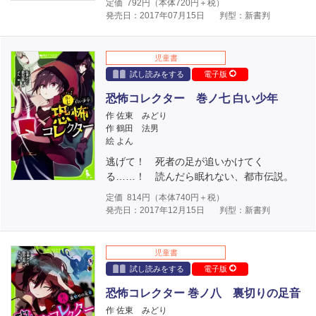
定価
792
円（本体
720
円＋税）
発売日：2017年07月15日
判型：新書判
児童書
試し読みをする
電子版
恐怖コレクター 巻ノ七 白い少年
作 佐東 みどり
作 鶴田 法男
絵 よん
逃げて！ 死者の足が追いかけてく
る……！ 読んだら眠れない、都市伝説。
定価
814
円（本体
740
円＋税）
発売日：2017年12月15日
判型：新書判
児童書
試し読みをする
電子版
恐怖コレクター 巻ノ八 裏切りの足音
作 佐東 みどり