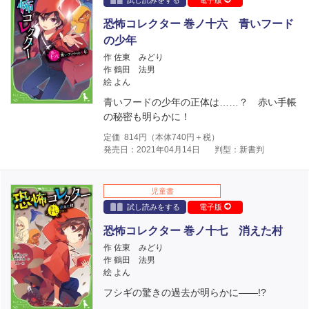
試し読みをする
電子版
恐怖コレクター 巻ノ十六 青いフード
の少年
作 佐東 みどり
作 鶴田 法男
絵 よん
青いフードの少年の正体は……？ 赤い手帳
の秘密も明らかに！
定価
814
円（本体
740
円＋税）
発売日：2021年04月14日
判型：新書判
児童書
試し読みをする
電子版
恐怖コレクター 巻ノ十七 消えた村
作 佐東 みどり
作 鶴田 法男
絵 よん
フシギの驚きの過去が明らかに――!?