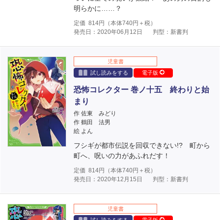
明らかに……？
定価
814
円（本体
740
円＋税）
発売日：2020年06月12日
判型：新書判
児童書
試し読みをする
電子版
恐怖コレクター 巻ノ十五 終わりと始
まり
作 佐東 みどり
作 鶴田 法男
絵 よん
フシギが都市伝説を回収できない!? 町から
町へ、呪いの力があふれだす！
定価
814
円（本体
740
円＋税）
発売日：2020年12月15日
判型：新書判
児童書