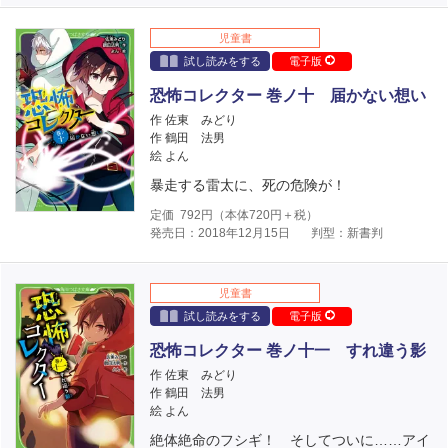
児童書
試し読みをする
電子版
恐怖コレクター 巻ノ十 届かない想い
作 佐東 みどり
作 鶴田 法男
絵 よん
暴走する雷太に、死の危険が！
定価
792
円（本体
720
円＋税）
発売日：2018年12月15日
判型：新書判
児童書
試し読みをする
電子版
恐怖コレクター 巻ノ十一 すれ違う影
作 佐東 みどり
作 鶴田 法男
絵 よん
絶体絶命のフシギ！ そしてついに……アイ