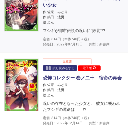
い少女
作 佐東 みどり
作 鶴田 法男
絵 よん
フシギが都市伝説の呪いに“敗北”!?
定価
814
円（本体
740
円＋税）
発売日：2022年07月13日
判型：新書判
児童書
試し読みをする
電子版
恐怖コレクター 巻ノ二十 宿命の再会
作 佐東 みどり
作 鶴田 法男
絵 よん
呪いの存在となった少女と、 彼女に襲われ
たフシギの運命は――!?
定価
814
円（本体
740
円＋税）
発売日：2022年12月14日
判型：新書判