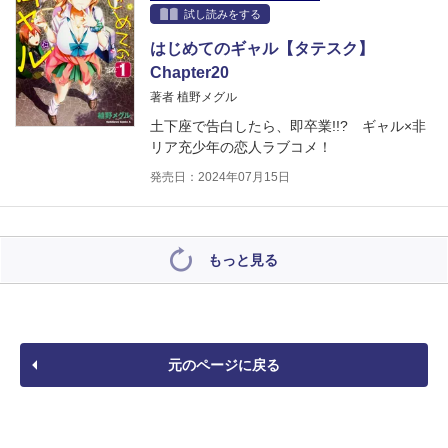
試し読みをする
はじめてのギャル【タテスク】
Chapter20
著者 植野メグル
土下座で告白したら、即卒業!!? ギャル×非
リア充少年の恋人ラブコメ！
発売日：2024年07月15日
もっと見る
元のページに戻る