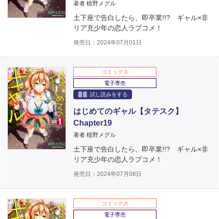
著者 植野メグル
土下座で告白したら、即卒業!!? ギャル×非
リア充少年の恋人ラブコメ！
発売日：2024年07月01日
コミックス
電子専売
試し読みをする
はじめてのギャル【タテスク】
Chapter19
著者 植野メグル
土下座で告白したら、即卒業!!? ギャル×非
リア充少年の恋人ラブコメ！
発売日：2024年07月08日
コミックス
電子専売