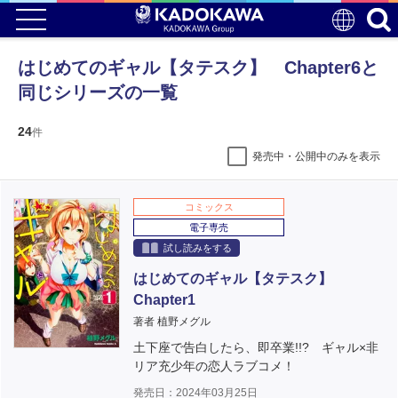
はじめてのギャル【タテスク】 Chapter6と
同じシリーズの一覧
24
件
発売中・公開中のみを表示
コミックス
電子専売
試し読みをする
はじめてのギャル【タテスク】
Chapter1
著者 植野メグル
土下座で告白したら、即卒業!!? ギャル×非
リア充少年の恋人ラブコメ！
発売日：2024年03月25日