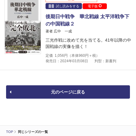
試し読みをする
電子版
後期日中戦争 華北戦線 太平洋戦争下
の中国戦線２
著者 広中 一成
三光作戦に改めて光を当てる。41年以降の中
国戦線の実像を描く！
定価
1,056
円（本体
960
円＋税）
発売日：2024年03月08日
判型：新書判
元のページに戻る
TOP
同じシリーズの一覧