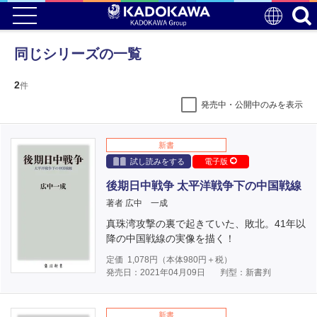
同じシリーズの一覧
2
件
発売中・公開中のみを表示
新書
試し読みをする
電子版
後期日中戦争 太平洋戦争下の中国戦線
著者 広中 一成
真珠湾攻撃の裏で起きていた、敗北。41年以
降の中国戦線の実像を描く！
定価
1,078
円（本体
980
円＋税）
発売日：2021年04月09日
判型：新書判
新書