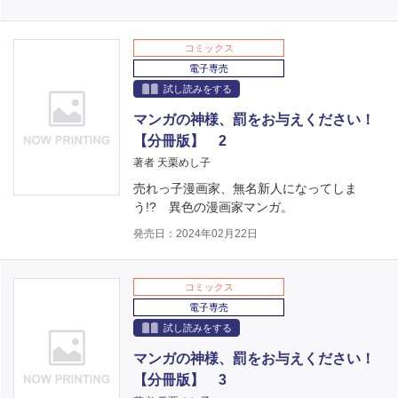
コミックス
電子専売
試し読みをする
マンガの神様、罰をお与えください！
【分冊版】 2
著者 天栗めし子
売れっ子漫画家、無名新人になってしま
う!? 異色の漫画家マンガ。
発売日：2024年02月22日
コミックス
電子専売
試し読みをする
マンガの神様、罰をお与えください！
【分冊版】 3