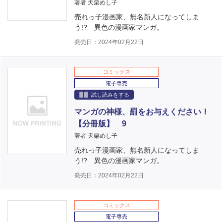
著者 天栗めし子
売れっ子漫画家、無名新人になってしま
う!? 異色の漫画家マンガ。
発売日：2024年02月22日
コミックス
電子専売
試し読みをする
マンガの神様、罰をお与えください！
【分冊版】 9
著者 天栗めし子
売れっ子漫画家、無名新人になってしま
う!? 異色の漫画家マンガ。
発売日：2024年02月22日
コミックス
電子専売