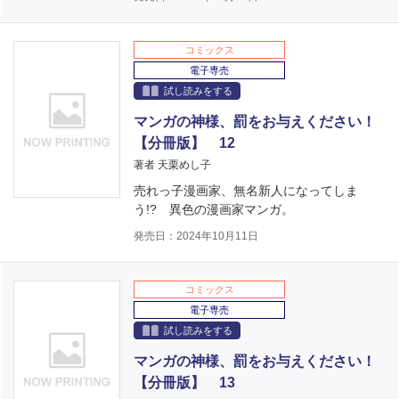
コミックス
電子専売
試し読みをする
マンガの神様、罰をお与えください！
【分冊版】 12
著者 天栗めし子
売れっ子漫画家、無名新人になってしま
う!? 異色の漫画家マンガ。
発売日：2024年10月11日
コミックス
電子専売
試し読みをする
マンガの神様、罰をお与えください！
【分冊版】 13