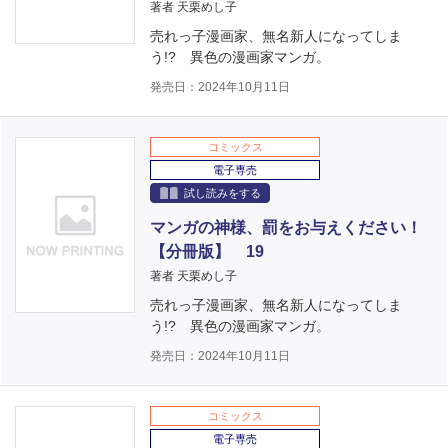
著者 天栗めし子
売れっ子漫画家、無名新人になってしま
う!? 異色の漫画家マンガ。
発売日：2024年10月11日
コミックス
電子専売
試し読みをする
マンガの神様、罰をお与えください！
【分冊版】 19
著者 天栗めし子
売れっ子漫画家、無名新人になってしま
う!? 異色の漫画家マンガ。
発売日：2024年10月11日
コミックス
電子専売