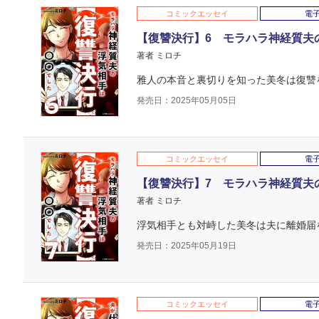
コミックエッセイ
電
【復讐決行】6 モラハラ神経質夫
著者 ミロチ
雅人の本音と裏切りを知った美冬は復讐
発売日：2025年05月05日
コミックエッセイ
電
【復讐決行】7 モラハラ神経質夫
著者 ミロチ
浮気相手とも対峙した美冬は夫に離婚届
発売日：2025年05月19日
コミックエッセイ
電