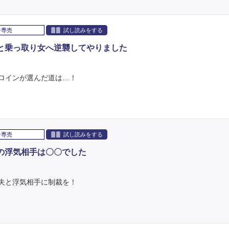
子専売
試し読みをする
と乗っ取り女へ逆襲してやりました
ロインが選んだ道は…！
子専売
試し読みをする
の浮気相手は〇〇でした
夫と浮気相手に制裁を！