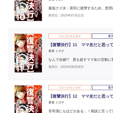
最低クズ夫・晃司に復讐するため、恵理
発売日：2025年07月21日
コミックエッセイ
電
【復讐決行】11 ママ友だと思っ
著者 ミロチ
なんで合鍵!? 度を超すママ友の言動に
発売日：2025年08月08日
コミックエッセイ
電
【復讐決行】12 ママ友だと思っ
著者 ミロチ
非常識にもほどがある…！相談と言って