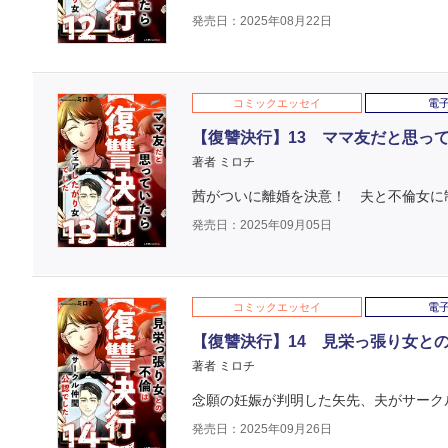
発売日：2025年08月22日
コミックエッセイ
電
【復讐決行】13 ママ友だと思っ
著者 ミロチ
茜がついに離婚を決意！ 夫と不倫女に
発売日：2025年09月05日
コミックエッセイ
電
【復讐決行】14 見栄っ張り女と
著者 ミロチ
念願の妊娠が判明した矢先、夫がサークル
発売日：2025年09月26日