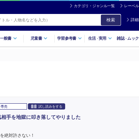
カテゴリ・ジャンル一覧
レーベル
検索
詳細
一般書
児童書
学習参考書
生活
実用
雑誌
ムック
・
・
子専売
試し読みをする
浮気相手を地獄に叩き落してやりました
手を絶対許さない！