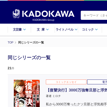
文芸書
文庫
ライトノベル
コミック
TOP
同じシリーズの一覧
同じシリーズの一覧
21
件
コミックエッセイ
電
【復讐決行】3000万強奪旦那と
著者 ミロチ
私から3000万奪ったクソ旦那と浮気相