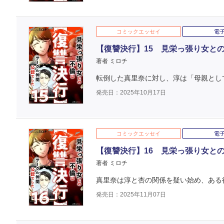
コミックエッセイ
電
【復讐決行】15 見栄っ張り女と
著者 ミロチ
転倒した真里奈に対し、淳は「母親とし
発売日：2025年10月17日
コミックエッセイ
電
【復讐決行】16 見栄っ張り女と
著者 ミロチ
真里奈は淳と杏の関係を疑い始め、ある
発売日：2025年11月07日