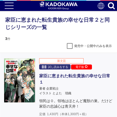
家臣に恵まれた転生貴族の幸せな日常２と同
じシリーズの一覧
3
件
発売中・公開中のみを表示
新文芸
試し読みをする
電子版
家臣に恵まれた転生貴族の幸せな日常
１
著者 企業戦士
イラスト とよた 瑣織
領民は０。領地はほとんど魔獣の巣。だけど
家臣の忠誠心は青天井！
定価
1,430
円（本体
1,300
円＋税）