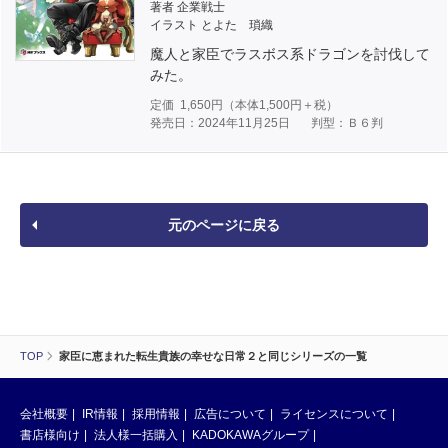
著者 企業戦士
イラスト とよた 瑣織
魔人と家臣でラスボス系ドラゴンを討伐して
みた。
定価
1,650
円（本体
1,500
円＋税）
発売日：2024年11月25日
判型：Ｂ６判
元のページに戻る
TOP
家臣に恵まれた転生貴族の幸せな日常２と同じシリーズの一覧
会社概要
IR情報
採用情報
広告について
ライセンスについて
書店様向け
法人様一括購入
KADOKAWAグループ