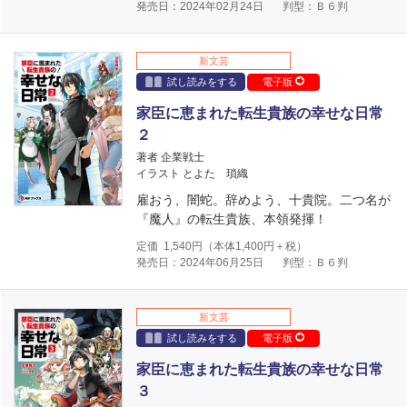
発売日：2024年02月24日
判型：Ｂ６判
新文芸
試し読みをする
電子版
家臣に恵まれた転生貴族の幸せな日常
２
著者 企業戦士
イラスト とよた 瑣織
雇おう、闇蛇。辞めよう、十貴院。二つ名が
『魔人』の転生貴族、本領発揮！
定価
1,540
円（本体
1,400
円＋税）
発売日：2024年06月25日
判型：Ｂ６判
新文芸
試し読みをする
電子版
家臣に恵まれた転生貴族の幸せな日常
３