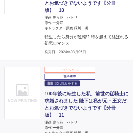
とお気づきでないようです【分冊
版】 10
漫画 史々花 ハトリ
原作 一分咲
キャラクター原案 緑川 明
転生したら身分が逆転!? 時を超えて結ばれる
初恋ロマンス!
発売日：2024年03月05日
コミックス
電子専売
試し読みをする
100年後に転生した私、前世の従騎士に
求婚されました 陛下は私が元・王女だ
とお気づきでないようです【分冊
版】 11
漫画 史々花 ハトリ
原作 一分咲