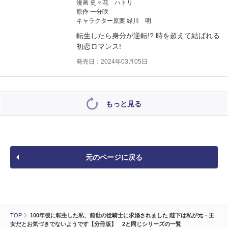
漫画 史々花 ハトリ
原作 一分咲
キャラクター原案 緑川 明
転生したら身分が逆転!? 時を超えて結ばれる
初恋ロマンス!
発売日：2024年03月05日
もっと見る
元のページに戻る
TOP
100年後に転生した私、前世の従騎士に求婚されました 陛下は私が元・王
女だとお気づきでないようです【分冊版】 2と同じシリーズの一覧