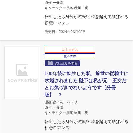
原作 一分咲
キャラクター原案 緑川 明
転生したら身分が逆転!? 時を超えて結ばれる
初恋ロマンス!
発売日：2024年03月05日
コミックス
電子専売
試し読みをする
100年後に転生した私、前世の従騎士に
求婚されました 陛下は私が元・王女だ
とお気づきでないようです【分冊
版】 7
漫画 史々花 ハトリ
原作 一分咲
キャラクター原案 緑川 明
転生したら身分が逆転!? 時を超えて結ばれる
初恋ロマンス!