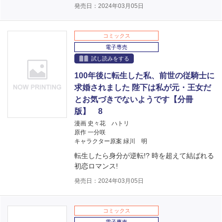
発売日：2024年03月05日
コミックス
電子専売
試し読みをする
100年後に転生した私、前世の従騎士に
求婚されました 陛下は私が元・王女だ
とお気づきでないようです【分冊
版】 8
漫画 史々花 ハトリ
原作 一分咲
キャラクター原案 緑川 明
転生したら身分が逆転!? 時を超えて結ばれる
初恋ロマンス!
発売日：2024年03月05日
コミックス