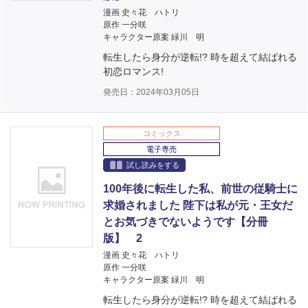
漫画 史々花 ハトリ
原作 一分咲
キャラクター原案 緑川 明
転生したら身分が逆転!? 時を超えて結ばれる
初恋ロマンス!
発売日：2024年03月05日
コミックス
電子専売
試し読みをする
100年後に転生した私、前世の従騎士に
求婚されました 陛下は私が元・王女だ
とお気づきでないようです【分冊
版】 2
漫画 史々花 ハトリ
原作 一分咲
キャラクター原案 緑川 明
転生したら身分が逆転!? 時を超えて結ばれる