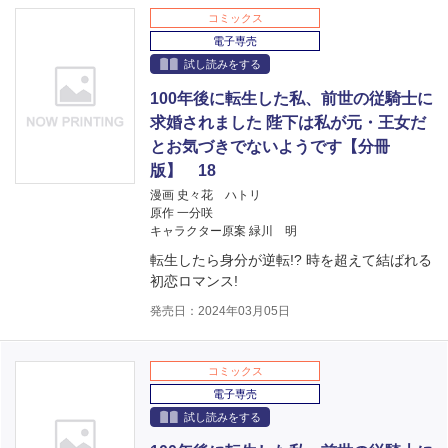
コミックス
電子専売
試し読みをする
100年後に転生した私、前世の従騎士に
求婚されました 陛下は私が元・王女だ
とお気づきでないようです【分冊
版】 18
漫画 史々花 ハトリ
原作 一分咲
キャラクター原案 緑川 明
転生したら身分が逆転!? 時を超えて結ばれる
初恋ロマンス!
発売日：2024年03月05日
コミックス
電子専売
試し読みをする