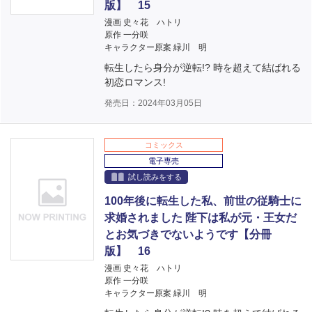
版】 15
漫画 史々花 ハトリ
原作 一分咲
キャラクター原案 緑川 明
転生したら身分が逆転!? 時を超えて結ばれる
初恋ロマンス!
発売日：2024年03月05日
コミックス
電子専売
試し読みをする
100年後に転生した私、前世の従騎士に
求婚されました 陛下は私が元・王女だ
とお気づきでないようです【分冊
版】 16
漫画 史々花 ハトリ
原作 一分咲
キャラクター原案 緑川 明