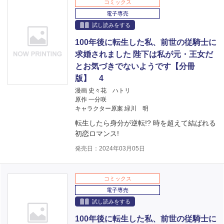
コミックス
電子専売
試し読みをする
100年後に転生した私、前世の従騎士に
求婚されました 陛下は私が元・王女だ
とお気づきでないようです【分冊
版】 4
漫画 史々花 ハトリ
原作 一分咲
キャラクター原案 緑川 明
転生したら身分が逆転!? 時を超えて結ばれる
初恋ロマンス!
発売日：2024年03月05日
コミックス
電子専売
試し読みをする
100年後に転生した私、前世の従騎士に