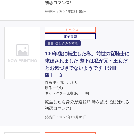
初恋ロマンス!
発売日：2024年03月05日
コミックス
電子専売
試し読みをする
100年後に転生した私、前世の従騎士に
求婚されました 陛下は私が元・王女だ
とお気づきでないようです【分冊
版】 3
漫画 史々花 ハトリ
原作 一分咲
キャラクター原案 緑川 明
転生したら身分が逆転!? 時を超えて結ばれる
初恋ロマンス!
発売日：2024年03月05日