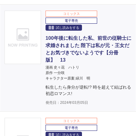
コミックス
電子専売
試し読みをする
100年後に転生した私、前世の従騎士に
求婚されました 陛下は私が元・王女だ
とお気づきでないようです【分冊
版】 13
漫画 史々花 ハトリ
原作 一分咲
キャラクター原案 緑川 明
転生したら身分が逆転!? 時を超えて結ばれる
初恋ロマンス!
発売日：2024年03月05日
コミックス
電子専売
試し読みをする