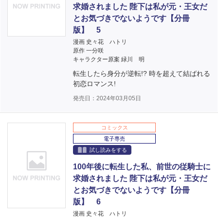
求婚されました 陛下は私が元・王女だ
とお気づきでないようです【分冊
版】 5
漫画 史々花 ハトリ
原作 一分咲
キャラクター原案 緑川 明
転生したら身分が逆転!? 時を超えて結ばれる
初恋ロマンス!
発売日：2024年03月05日
コミックス
電子専売
試し読みをする
100年後に転生した私、前世の従騎士に
求婚されました 陛下は私が元・王女だ
とお気づきでないようです【分冊
版】 6
漫画 史々花 ハトリ