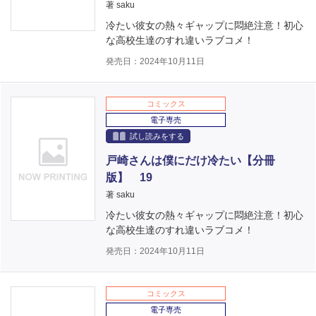
著 saku
冷たい彼女の熱々ギャップに悶絶注意！初心
な高校生達のすれ違いラブコメ！
発売日：2024年10月11日
コミックス
電子専売
試し読みをする
戸崎さんは僕にだけ冷たい【分冊
版】 19
著 saku
冷たい彼女の熱々ギャップに悶絶注意！初心
な高校生達のすれ違いラブコメ！
発売日：2024年10月11日
コミックス
電子専売