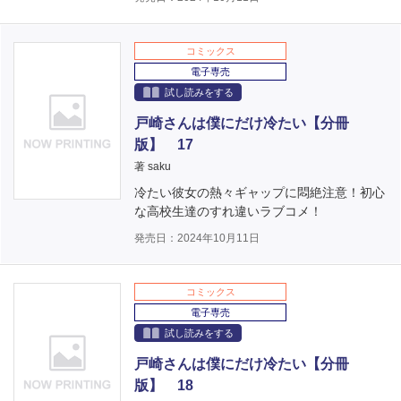
コミックス
電子専売
試し読みをする
戸崎さんは僕にだけ冷たい【分冊
版】 17
著 saku
冷たい彼女の熱々ギャップに悶絶注意！初心
な高校生達のすれ違いラブコメ！
発売日：2024年10月11日
コミックス
電子専売
試し読みをする
戸崎さんは僕にだけ冷たい【分冊
版】 18