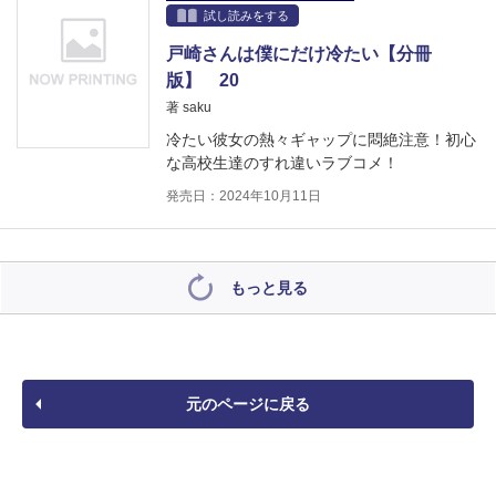
試し読みをする
戸崎さんは僕にだけ冷たい【分冊
版】 20
著 saku
冷たい彼女の熱々ギャップに悶絶注意！初心
な高校生達のすれ違いラブコメ！
発売日：2024年10月11日
もっと見る
元のページに戻る