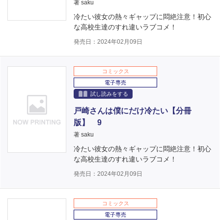
著 saku
冷たい彼女の熱々ギャップに悶絶注意！初心
な高校生達のすれ違いラブコメ！
発売日：2024年02月09日
コミックス
電子専売
試し読みをする
戸崎さんは僕にだけ冷たい【分冊
版】 9
著 saku
冷たい彼女の熱々ギャップに悶絶注意！初心
な高校生達のすれ違いラブコメ！
発売日：2024年02月09日
コミックス
電子専売