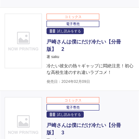
コミックス
電子専売
試し読みをする
戸崎さんは僕にだけ冷たい【分冊
版】 2
著 saku
冷たい彼女の熱々ギャップに悶絶注意！初心
な高校生達のすれ違いラブコメ！
発売日：2024年02月09日
コミックス
電子専売
試し読みをする
戸崎さんは僕にだけ冷たい【分冊
版】 3