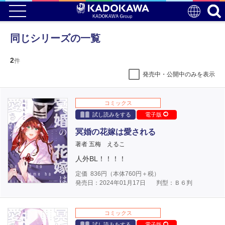
同じシリーズの一覧
2
件
発売中・公開中のみを表示
コミックス
試し読みをする
電子版
冥婚の花嫁は愛される
著者 五梅 えるこ
人外BL！！！！
定価
836
円（本体
760
円＋税）
発売日：2024年01月17日
判型：Ｂ６判
コミックス
試し読みをする
電子版