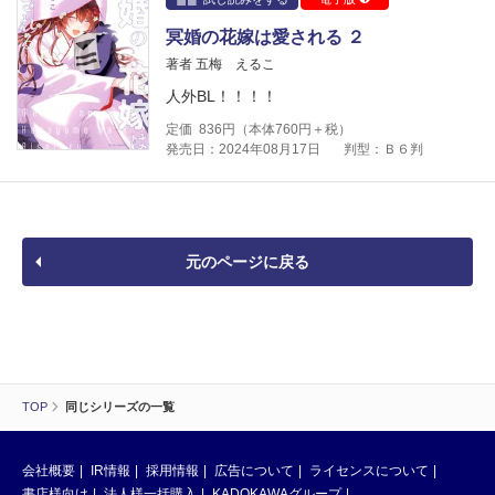
冥婚の花嫁は愛される ２
著者 五梅 えるこ
人外BL！！！！
定価
836
円（本体
760
円＋税）
発売日：2024年08月17日
判型：Ｂ６判
元のページに戻る
TOP
同じシリーズの一覧
会社概要
IR情報
採用情報
広告について
ライセンスについて
書店様向け
法人様一括購入
KADOKAWAグループ