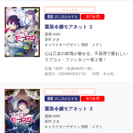
コミックス
試し読みをする
電子版
重装令嬢モアネット ２
漫画 nishi
原作 さき
キャラクターデザイン 増田 メグミ
心は乙女の鉄塊が魅せる、不器用で愛おしい
ラブコメ・ファンタジー第２巻！
定価
748
円（本体
680
円＋税）
発売日：2024年09月17日
判型：Ｂ６判
コミックス
試し読みをする
電子版
重装令嬢モアネット ３
漫画 nishi
原作 さき
キャラクターデザイン 増田 メグミ