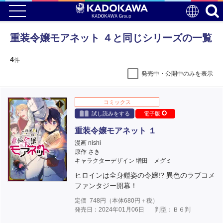
重装令嬢モアネット ４と同じシリーズの一覧
4
件
発売中・公開中のみを表示
コミックス
試し読みをする
電子版
重装令嬢モアネット １
漫画 nishi
原作 さき
キャラクターデザイン 増田 メグミ
ヒロインは全身鎧姿の令嬢!? 異色のラブコメ
ファンタジー開幕！
定価
748
円（本体
680
円＋税）
発売日：2024年01月06日
判型：Ｂ６判