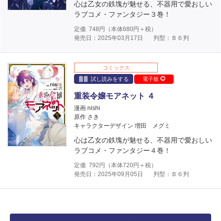
心は乙女の鉄塊が魅せる、不器用で愛おしい
ラブコメ・ファンタジー３巻！
定価
748
円（本体
680
円＋税）
発売日：2025年03月17日
判型：Ｂ６判
コミックス
試し読みをする
電子版
重装令嬢モアネット ４
漫画 nishi
原作 さき
キャラクターデザイン 増田 メグミ
心は乙女の鉄塊が魅せる、不器用で愛おしい
ラブコメ・ファンタジー４巻！
定価
792
円（本体
720
円＋税）
発売日：2025年09月05日
判型：Ｂ６判