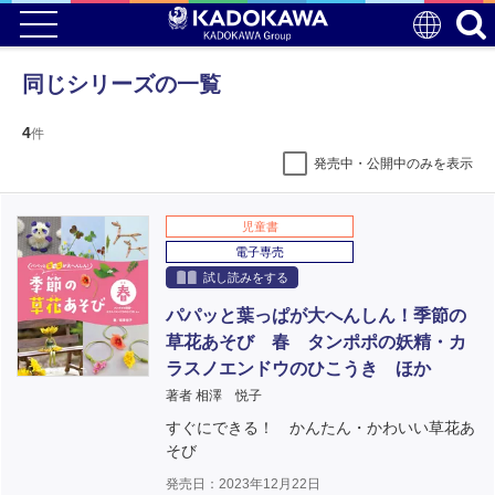
同じシリーズの一覧
4
件
発売中・公開中のみを表示
児童書
電子専売
試し読みをする
パパッと葉っぱが大へんしん！季節の
草花あそび 春 タンポポの妖精・カ
ラスノエンドウのひこうき ほか
著者 相澤 悦子
すぐにできる！ かんたん・かわいい草花あ
そび
発売日：2023年12月22日