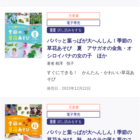
児童書
電子専売
試し読みをする
パパッと葉っぱが大へんしん！季節の
草花あそび 夏 アサガオの金魚・オ
シロイバナの女の子 ほか
著者 相澤 悦子
すぐにできる！ かんたん・かわいい草花あ
そび
発売日：2023年12月22日
児童書
電子専売
試し読みをする
パパッと葉っぱが大へんしん！季節の
草花あそび 秋 サクラの落ち葉のス