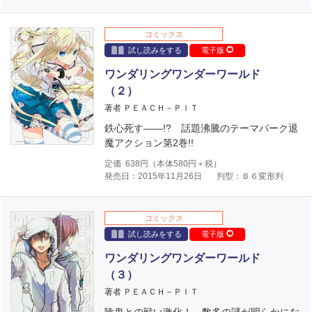
コミックス
試し読みをする
電子版
ワンダリングワンダーワールド
（２）
著者 ＰＥＡＣＨ－ＰＩＴ
鉄心死す――!? 話題沸騰のテーマパーク退
魔アクション第2巻!!
定価
638
円（本体
580
円＋税）
発売日：2015年11月26日
判型：Ｂ６変形判
コミックス
試し読みをする
電子版
ワンダリングワンダーワールド
（３）
著者 ＰＥＡＣＨ－ＰＩＴ