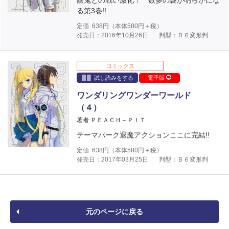
陰鬼との戦い激化！ 数多の謎が明らかにな
る第3巻!!
定価
638
円（本体
580
円＋税）
発売日：2016年10月26日
判型：Ｂ６変形判
コミックス
試し読みをする
電子版
ワンダリングワンダーワールド
（４）
著者 ＰＥＡＣＨ－ＰＩＴ
テーマパーク退魔アクションここに完結!!
定価
638
円（本体
580
円＋税）
発売日：2017年03月25日
判型：Ｂ６変形判
元のページに戻る