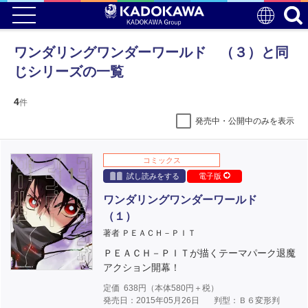
ワンダリングワンダーワールド （３）と同
じシリーズの一覧
4
件
発売中・公開中のみを表示
コミックス
試し読みをする
電子版
ワンダリングワンダーワールド
（１）
著者 ＰＥＡＣＨ－ＰＩＴ
ＰＥＡＣＨ－ＰＩＴが描くテーマパーク退魔
アクション開幕！
定価
638
円（本体
580
円＋税）
発売日：2015年05月26日
判型：Ｂ６変形判