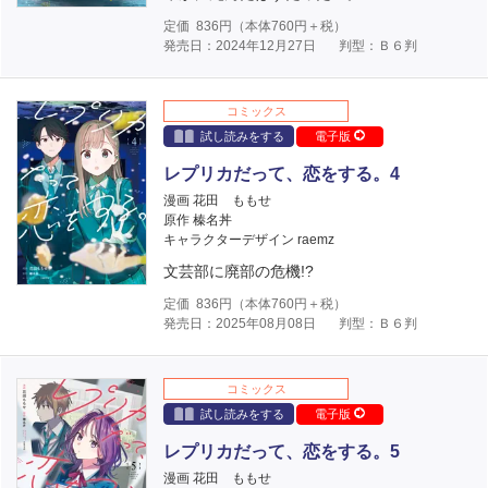
定価
836
円（本体
760
円＋税）
発売日：2024年12月27日
判型：Ｂ６判
コミックス
試し読みをする
電子版
レプリカだって、恋をする。4
漫画 花田 ももせ
原作 榛名丼
キャラクターデザイン raemz
文芸部に廃部の危機!?
定価
836
円（本体
760
円＋税）
発売日：2025年08月08日
判型：Ｂ６判
コミックス
試し読みをする
電子版
レプリカだって、恋をする。5
漫画 花田 ももせ