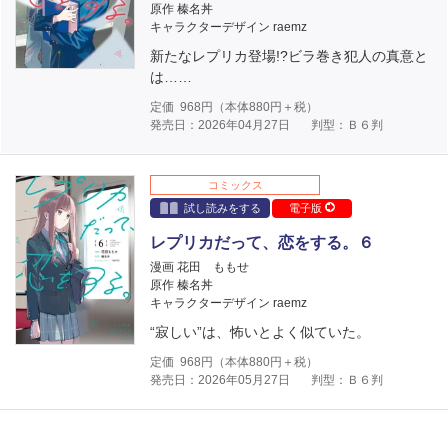
原作 榛名丼
キャラクターデザイン raemz
新たなレプリカ登場!?ビラ巻き犯人の真意と
は……
定価
968
円（本体
880
円＋税）
発売日：2026年04月27日
判型：Ｂ６判
コミックス
試し読みをする
電子版
レプリカだって、恋をする。６
漫画 花田 ももせ
原作 榛名丼
キャラクターデザイン raemz
“寂しい”は、怖いとよく似ていた。
定価
968
円（本体
880
円＋税）
発売日：2026年05月27日
判型：Ｂ６判