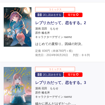
コミックス
試し読みをする
電子版
レプリカだって、恋をする。2
漫画 花田 ももせ
原作 榛名丼
キャラクターデザイン raemz
はじめての夏祭り。因縁の対決。
定価
836
円（本体
760
円＋税）
発売日：2024年06月26日
判型：Ｂ６判
コミックス
試し読みをする
電子版
レプリカだって、恋をする。3
漫画 花田 ももせ
原作 榛名丼
キャラクターデザイン raemz
確かに死んだはずだった…。