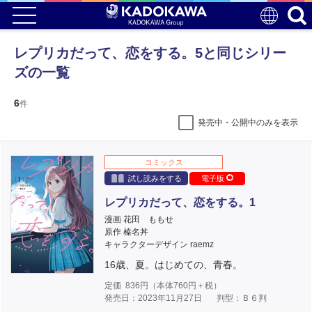
レプリカだって、恋をする。5と同じシリー
ズの一覧
6
件
発売中・公開中のみを表示
コミックス
試し読みをする
電子版
レプリカだって、恋をする。1
漫画 花田 ももせ
原作 榛名丼
キャラクターデザイン raemz
16歳、夏。はじめての、青春。
定価
836
円（本体
760
円＋税）
発売日：2023年11月27日
判型：Ｂ６判