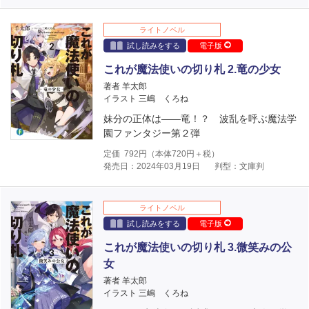
ライトノベル
試し読みをする
電子版
これが魔法使いの切り札 2.竜の少女
著者 羊太郎
イラスト 三嶋 くろね
妹分の正体は――竜！？ 波乱を呼ぶ魔法学
園ファンタジー第２弾
定価
792
円（本体
720
円＋税）
発売日：2024年03月19日
判型：文庫判
ライトノベル
試し読みをする
電子版
これが魔法使いの切り札 3.微笑みの公
女
著者 羊太郎
イラスト 三嶋 くろね