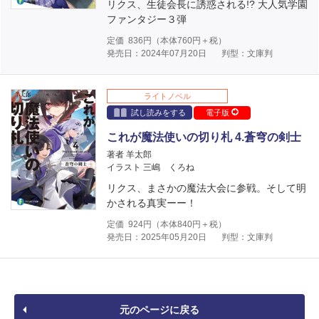
リクス、生徒会長に誘惑される!? 大人気学園
ファンタジー３弾
定価
836
円（本体
760
円＋税）
発売日：2024年07月20日
判型：文庫判
ライトノベル
試し読みをする
電子版
これが魔法使いの切り札 4.蒼穹の剣士
著者 羊太郎
イラスト 三嶋 くろね
リクス、まさかの魔法大会に参戦。そして明
かされる真実ーー！
定価
924
円（本体
840
円＋税）
発売日：2025年05月20日
判型：文庫判
元のページに戻る