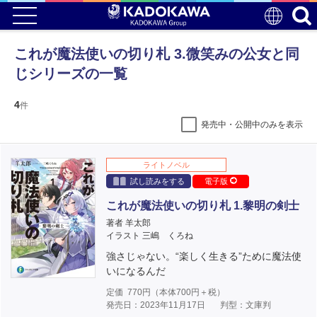
これが魔法使いの切り札 3.微笑みの公女と同
じシリーズの一覧
4
件
発売中・公開中のみを表示
ライトノベル
試し読みをする
電子版
これが魔法使いの切り札 1.黎明の剣士
著者 羊太郎
イラスト 三嶋 くろね
強さじゃない。“楽しく生きる”ために魔法使
いになるんだ
定価
770
円（本体
700
円＋税）
発売日：2023年11月17日
判型：文庫判