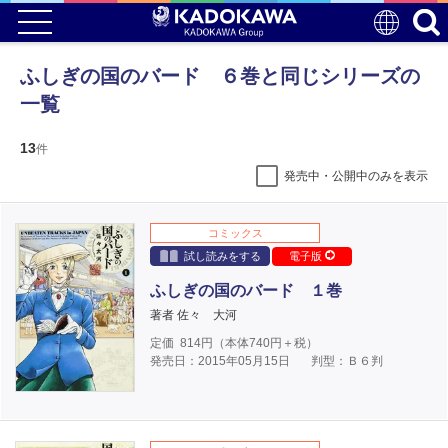
ふしぎの国のバード ６巻と同じシリーズの
一覧
13
件
発売中・公開中のみを表示
コミックス
試し読みをする
電子版
ふしぎの国のバード １巻
著者 佐々 大河
定価
814
円（本体
740
円＋税）
発売日：2015年05月15日
判型：Ｂ６判