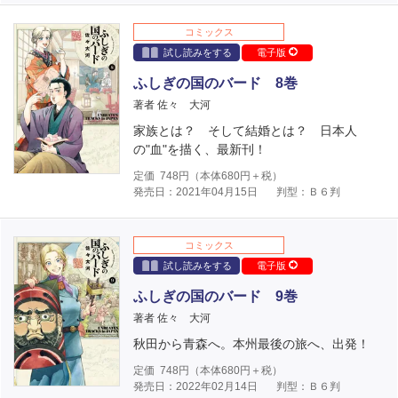
コミックス
試し読みをする
電子版
ふしぎの国のバード 8巻
著者 佐々 大河
家族とは？ そして結婚とは？ 日本人
の"血"を描く、最新刊！
定価
748
円（本体
680
円＋税）
発売日：2021年04月15日
判型：Ｂ６判
コミックス
試し読みをする
電子版
ふしぎの国のバード 9巻
著者 佐々 大河
秋田から青森へ。本州最後の旅へ、出発！
定価
748
円（本体
680
円＋税）
発売日：2022年02月14日
判型：Ｂ６判