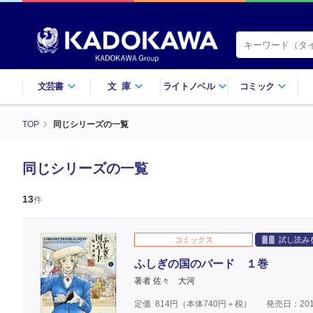
文芸書
文庫
ライトノベル
コミック
TOP
同じシリーズの一覧
同じシリーズの一覧
13
件
コミックス
試し読み
ふしぎの国のバード １巻
著者 佐々 大河
定価
814
円（本体
740
円＋税）
発売日：201