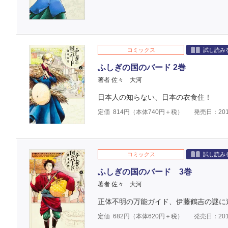
コミックス
試し読み
ふしぎの国のバード 2巻
著者 佐々 大河
日本人の知らない、日本の衣食住！
定価
814
円（本体
740
円＋税）
発売日：201
コミックス
試し読み
ふしぎの国のバード 3巻
著者 佐々 大河
正体不明の万能ガイド、伊藤鶴吉の謎に
定価
682
円（本体
620
円＋税）
発売日：201