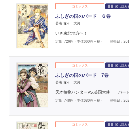
コミックス
試し読み
ふしぎの国のバード ６巻
著者 佐々 大河
いざ東北地方へ！
定価
726
円（本体
660
円＋税）
発売日：201
コミックス
試し読み
ふしぎの国のバード 7巻
著者 佐々 大河
天才植物ハンターVS.英国大使！ バー
定価
748
円（本体
680
円＋税）
発売日：202
コミックス
試し読み