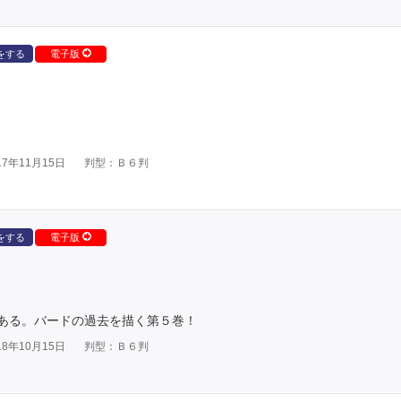
をする
電子版
7年11月15日
判型：Ｂ６判
をする
電子版
ある。バードの過去を描く第５巻！
8年10月15日
判型：Ｂ６判