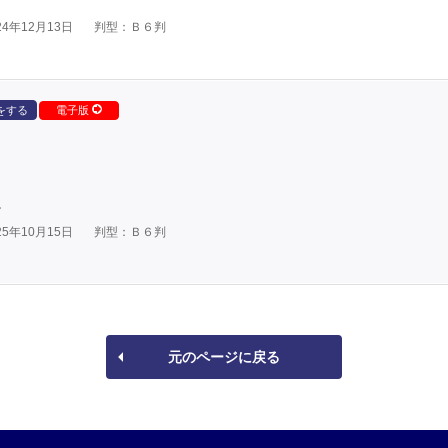
4年12月13日
判型：Ｂ６判
をする
電子版
。
5年10月15日
判型：Ｂ６判
元のページに戻る