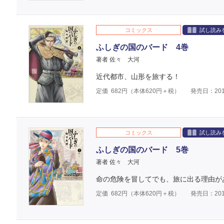
コミックス
試し読み
ふしぎの国のバード 4巻
著者 佐々 大河
近代都市、山形を旅する！
定価
682
円（本体
620
円＋税）
発売日：201
コミックス
試し読み
ふしぎの国のバード 5巻
著者 佐々 大河
命の危険を冒してでも、旅に出る理由が
定価
682
円（本体
620
円＋税）
発売日：201