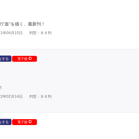
"血"を描く、最新刊！
1年04月15日
判型：Ｂ６判
をする
電子版
！
2年02月14日
判型：Ｂ６判
をする
電子版