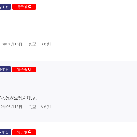
をする
電子版
9年07月13日
判型：Ｂ６判
をする
電子版
ドの旅が波乱を呼ぶ。
0年08月12日
判型：Ｂ６判
をする
電子版