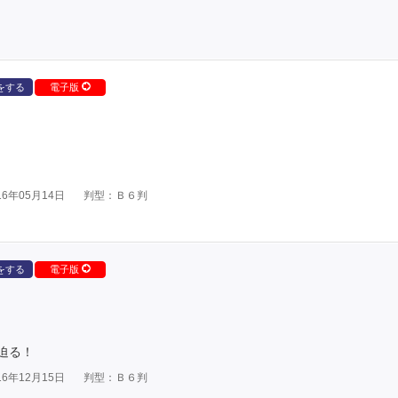
をする
電子版
6年05月14日
判型：Ｂ６判
をする
電子版
迫る！
6年12月15日
判型：Ｂ６判