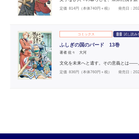
定価
814
円（本体
740
円＋税）
発売日：202
コミックス
試し読み
ふしぎの国のバード 13巻
著者 佐々 大河
文化を未来へと遺す。その意義とは――
定価
836
円（本体
760
円＋税）
発売日：202