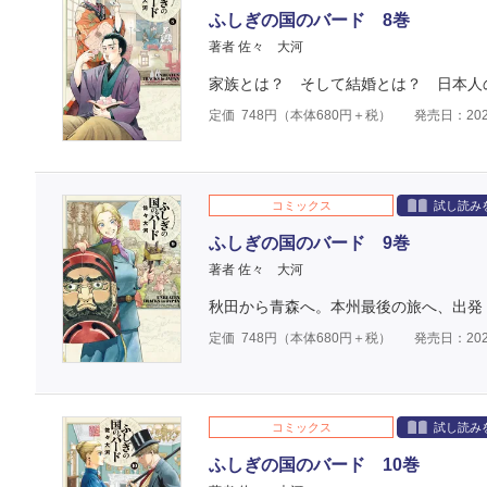
ふしぎの国のバード 8巻
著者 佐々 大河
家族とは？ そして結婚とは？ 日本人の
定価
748
円（本体
680
円＋税）
発売日：202
コミックス
試し読み
ふしぎの国のバード 9巻
著者 佐々 大河
秋田から青森へ。本州最後の旅へ、出発
定価
748
円（本体
680
円＋税）
発売日：202
コミックス
試し読み
ふしぎの国のバード 10巻