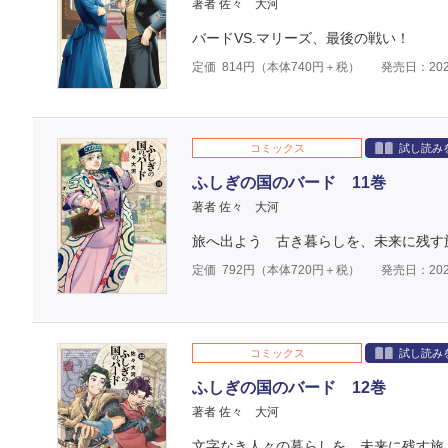
著者 佐々 大河
バードVS.マリーズ、最後の戦い！
定価
814
円（本体
740
円＋税）
発売日：202
コミックス
試し読み
ふしぎの国のバード 11巻
著者 佐々 大河
旅へ出よう 古き暮らしを、未来に残す
定価
792
円（本体
720
円＋税）
発売日：202
コミックス
試し読み
ふしぎの国のバード 12巻
著者 佐々 大河
文字なき人々の暮らしを、未来に残す旅