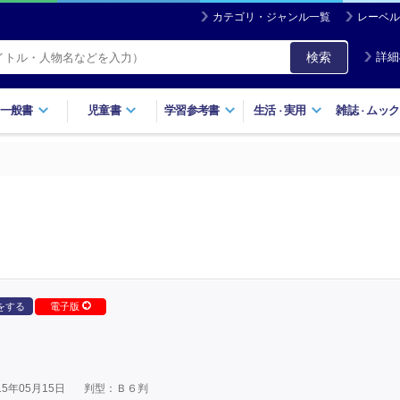
カテゴリ・ジャンル一覧
レーベル
検索
詳細
一般書
児童書
学習参考書
生活
実用
雑誌
ムック
・
・
をする
電子版
5年05月15日
判型：Ｂ６判