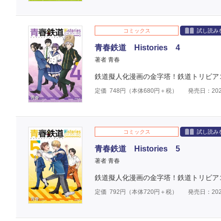
コミックス
試し読み
青春鉄道 Histories 4
著者 青春
鉄道擬人化漫画の金字塔！鉄道トリビア
定価
748
円（本体
680
円＋税）
発売日：202
コミックス
試し読み
青春鉄道 Histories 5
著者 青春
鉄道擬人化漫画の金字塔！鉄道トリビア
定価
792
円（本体
720
円＋税）
発売日：202