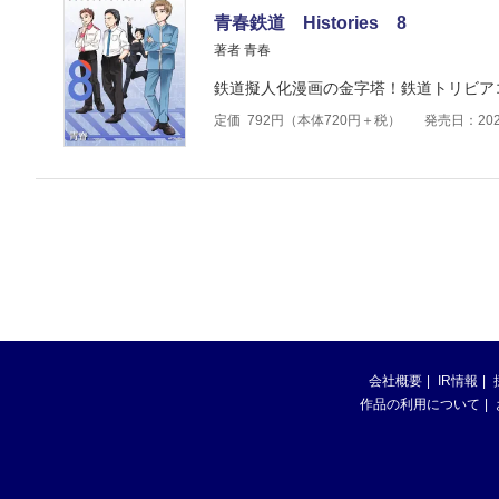
青春鉄道 Histories 8
著者 青春
鉄道擬人化漫画の金字塔！鉄道トリビア
定価
792
円（本体
720
円＋税）
発売日：202
会社概要
IR情報
作品の利用について