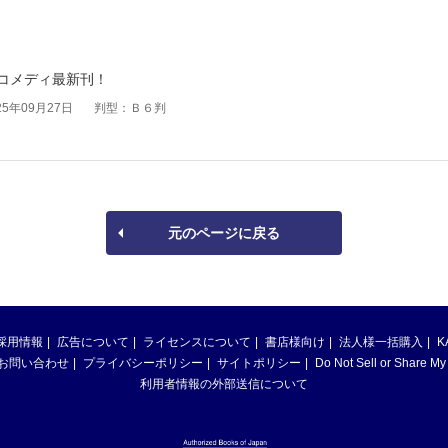
コメディ最新刊！
5年09月27日
判型：Ｂ６判
元のページに戻る
採用情報
広告について
ライセンスについて
書店様向け
法人様一括購入
K
お問い合わせ
プライバシーポリシー
サイトポリシー
Do Not Sell or Share My
利用者情報の外部送信について