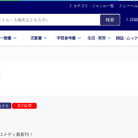
カテゴリ・ジャンル一覧
レーベル
検索
詳細
一般書
児童書
学習参考書
生活
実用
雑誌
ムック
・
・
覧
をする
電子版
コメディ最新刊！