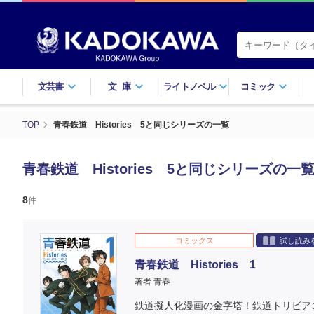
文芸書
文庫
ライトノベル
コミック
TOP
青春鉄道 Histories 5と同じシリーズの一覧
青春鉄道 Histories 5と同じシリーズの一
8
件
コミックス
試し読み
青春鉄道 Histories 1
著者 青春
鉄道擬人化漫画の金字塔！鉄道トリビア