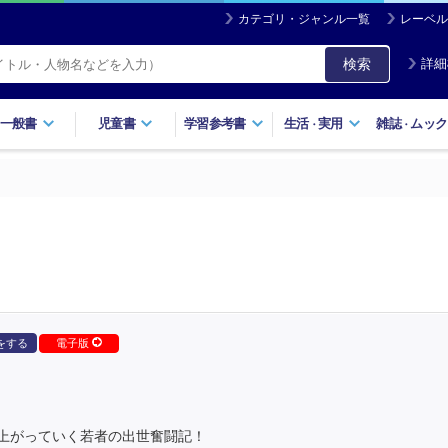
カテゴリ・ジャンル一覧
レーベル
検索
詳細
一般書
児童書
学習参考書
生活
実用
雑誌
ムック
・
・
をする
電子版
上がっていく若者の出世奮闘記！