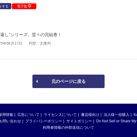
をする
電子版
）
返し”シリーズ、堂々の完結巻！
5年06月17日
判型：文庫判
元のページに戻る
採用情報
広告について
ライセンスについて
書店様向け
法人様一括購入
K
お問い合わせ
プライバシーポリシー
サイトポリシー
Do Not Sell or Share My
利用者情報の外部送信について