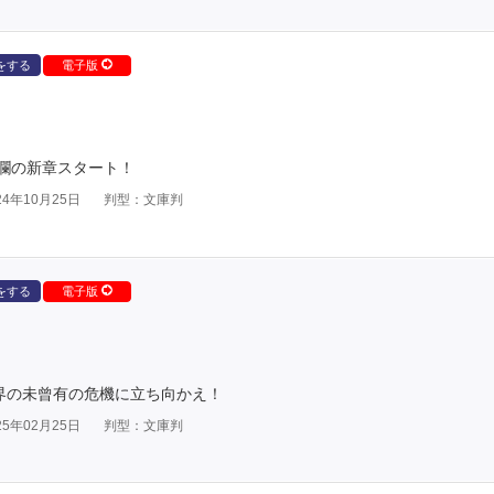
をする
電子版
）
瀾の新章スタート！
4年10月25日
判型：文庫判
をする
電子版
）
界の未曾有の危機に立ち向かえ！
5年02月25日
判型：文庫判