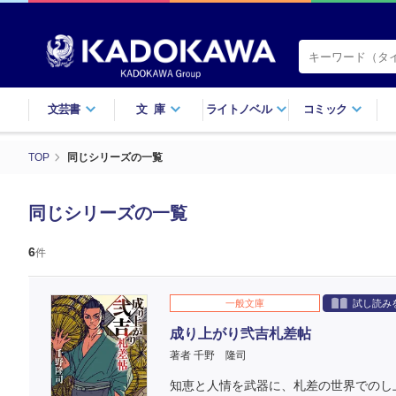
文芸書
文庫
ライトノベル
コミック
TOP
同じシリーズの一覧
同じシリーズの一覧
6
件
一般文庫
試し読み
成り上がり弐吉札差帖
著者 千野 隆司
知恵と人情を武器に、札差の世界でのし