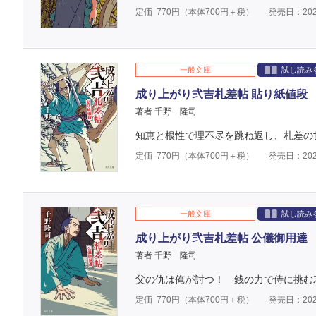
定価
770
円（本体
700
円＋税）
発売日：202
一般文庫
試し読み
成り上がり弐吉札差帖 貼り紙値段
著者 千野 隆司
知恵と根性で理不尽を跳ね返し、札差の
定価
770
円（本体
700
円＋税）
発売日：202
一般文庫
試し読み
成り上がり弐吉札差帖 公儀御用達
著者 千野 隆司
父の仇は俺が討つ！ 銭の力で侍に挑む
定価
770
円（本体
700
円＋税）
発売日：202