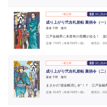
一般文庫
試し読み
成り上がり弐吉札差帖 棄捐令（一
著者 千野 隆司
江戸金融界に未曾有の危機が迫る！ 波
定価
770
円（本体
700
円＋税）
発売日：202
一般文庫
試し読み
成り上がり弐吉札差帖 棄捐令（二
著者 千野 隆司
まさかの”借金帳消し令”！？ 江戸金融
定価
814
円（本体
740
円＋税）
発売日：202