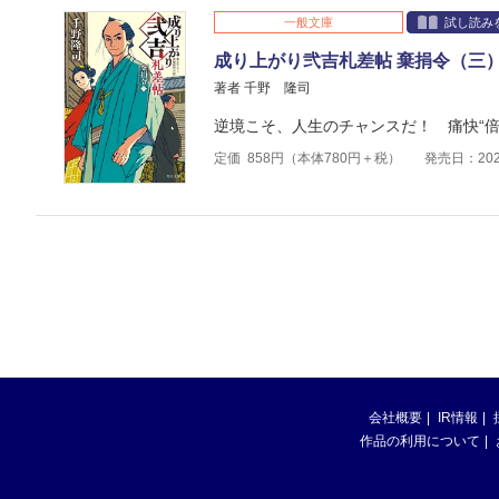
一般文庫
試し読み
成り上がり弐吉札差帖 棄捐令（三
著者 千野 隆司
逆境こそ、人生のチャンスだ！ 痛快“倍
定価
858
円（本体
780
円＋税）
発売日：202
会社概要
IR情報
作品の利用について