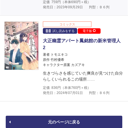
定価
759
円（本体
690
円＋税）
発売日：2023年09月29日
判型：Ｂ６判
コミックス
試し読みをする
電子版
大正幽霊アパート鳳銘館の新米管理人
2
著者 トモエキコ
原作 竹村優希
キャラクター原案 カズアキ
生きづらさを感じていた爽良が見つけた自分
らしくいられるこの場所……
定価
836
円（本体
760
円＋税）
発売日：2024年07月01日
判型：Ｂ６判
元のページに戻る