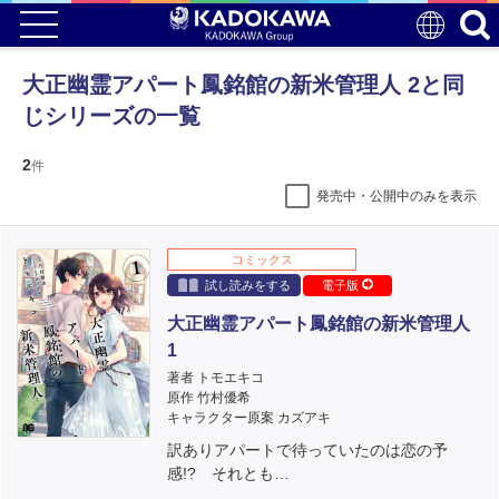
大正幽霊アパート鳳銘館の新米管理人 2と同
じシリーズの一覧
2
件
発売中・公開中のみを表示
コミックス
試し読みをする
電子版
大正幽霊アパート鳳銘館の新米管理人
1
著者 トモエキコ
原作 竹村優希
キャラクター原案 カズアキ
訳ありアパートで待っていたのは恋の予
感!? それとも…