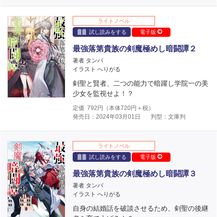
ライトノベル
試し読みをする
電子版
最強落第貴族の剣魔極めし暗闘譚２
著者 タンバ
イラスト へりがる
剣聖と賢者、二つの能力で暗躍し学院一の美
少女を監視せよ！？
定価
792
円（本体
720
円＋税）
発売日：2024年03月01日
判型：文庫判
ライトノベル
試し読みをする
電子版
最強落第貴族の剣魔極めし暗闘譚３
著者 タンバ
イラスト へりがる
自身の結婚話を破談させるため、剣聖の後継