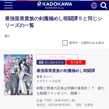
最強落第貴族の剣魔極めし暗闘譚５と同じシ
リーズの一覧
5
件
発売中・公開中のみを表示
ライトノベル
試し読みをする
電子版
最強落第貴族の剣魔極めし暗闘譚
著者 タンバ
イラスト へりがる
剣聖と賢者の正体は学園の落第生！？ 新た
な暗躍ファンタジー、開幕！
定価
770
円（本体
700
円＋税）
発売日：2023年09月29日
判型：文庫判