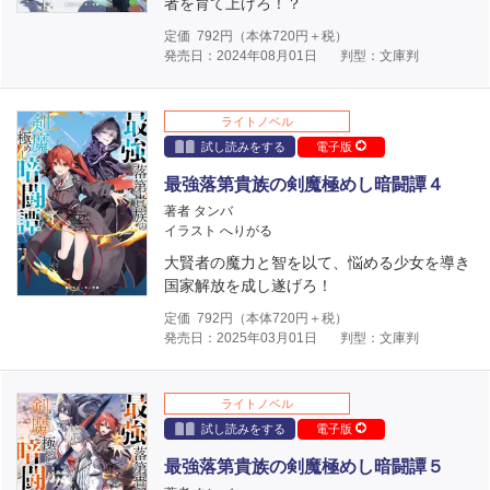
者を育て上げろ！？
定価
792
円（本体
720
円＋税）
発売日：2024年08月01日
判型：文庫判
ライトノベル
試し読みをする
電子版
最強落第貴族の剣魔極めし暗闘譚４
著者 タンバ
イラスト へりがる
大賢者の魔力と智を以て、悩める少女を導き
国家解放を成し遂げろ！
定価
792
円（本体
720
円＋税）
発売日：2025年03月01日
判型：文庫判
ライトノベル
試し読みをする
電子版
最強落第貴族の剣魔極めし暗闘譚５