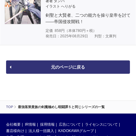
著者 タンバ
イラスト へりがる
剣聖と大賢者、二つの能力を操り皇帝を討て
――帝国侵攻開戦！
定価
858
円（本体
780
円＋税）
発売日：2025年08月29日
判型：文庫判
元のページに戻る
TOP
最強落第貴族の剣魔極めし暗闘譚５と同じシリーズの一覧
会社概要
IR情報
採用情報
広告について
ライセンスについて
書店様向け
法人様一括購入
KADOKAWAグループ