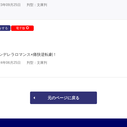
3年09月25日
判型：文庫判
をする
電子版
ンデレラロマンス×痛快逆転劇！
4年06月25日
判型：文庫判
元のページに戻る