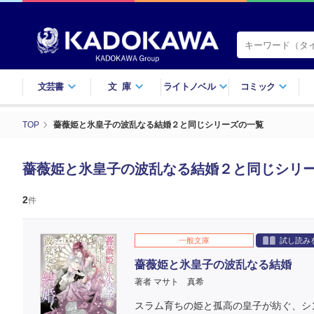
文芸書
文庫
ライトノベル
コミック
TOP
薔薇姫と氷皇子の波乱なる結婚２と同じシリーズの一覧
薔薇姫と氷皇子の波乱なる結婚２と同じシリ
2
件
一般文庫
試し読み
薔薇姫と氷皇子の波乱なる結婚
著者 マサト 真希
スラム育ちの姫と孤高の皇子が紡ぐ、シ