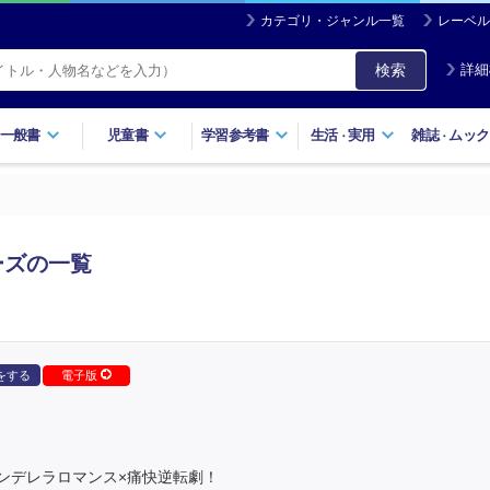
カテゴリ・ジャンル一覧
レーベル
検索
詳細
一般書
児童書
学習参考書
生活
実用
雑誌
ムック
・
・
ーズの一覧
をする
電子版
ンデレラロマンス×痛快逆転劇！