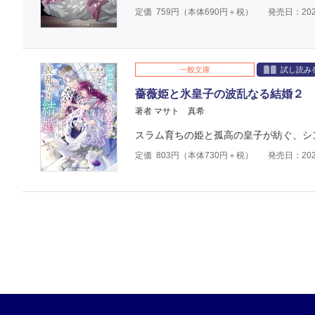
定価
759
円（本体
690
円＋税）
発売日：202
一般文庫
試し読み
薔薇姫と氷皇子の波乱なる結婚２
著者 マサト 真希
スラム育ちの姫と孤高の皇子が紡ぐ、シ
定価
803
円（本体
730
円＋税）
発売日：202