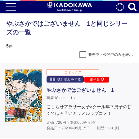
やぶさかではございません 1と同じシリー
ズの一覧
5
件
発売中・公開中のみを表示
コミックス
試し読みをする
電子版
やぶさかではございません 1
著者 Ｍａｒｉｔａ
こじらせアラサー女子×クール年下男子の甘
くてほろ苦いカラメルラブコメ！
定価
726
円（本体
660
円＋税）
発売日：2023年09月15日
判型：Ｂ６判