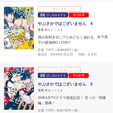
コミックス
試し読みをする
電子版
やぶさかではございません 4
著者 Ｍａｒｉｔａ
独占欲剥き出し!?とめどなく溢れる、年下男
子の最強BIG LOVE!!
定価
726
円（本体
660
円＋税）
発売日：2024年07月12日
判型：Ｂ６判
コミックス
試し読みをする
電子版
やぶさかではございません 5
著者 Ｍａｒｉｔａ
25年4月TVドラマ放送記念！ 甘々の「同棲
編」開幕！
定価
770
円（本体
700
円＋税）