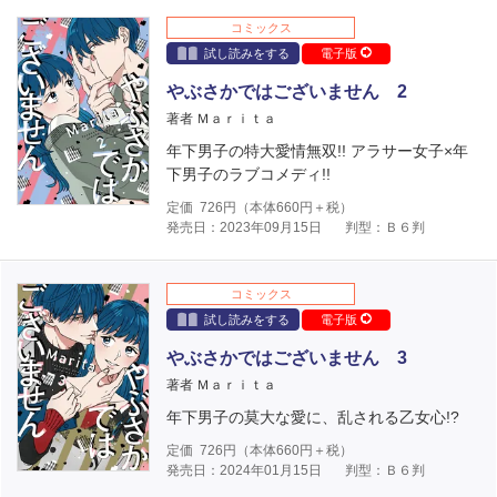
コミックス
試し読みをする
電子版
やぶさかではございません 2
著者 Ｍａｒｉｔａ
年下男子の特大愛情無双!! アラサー女子×年
下男子のラブコメディ!!
定価
726
円（本体
660
円＋税）
発売日：2023年09月15日
判型：Ｂ６判
コミックス
試し読みをする
電子版
やぶさかではございません 3
著者 Ｍａｒｉｔａ
年下男子の莫大な愛に、乱される乙女心!?
定価
726
円（本体
660
円＋税）
発売日：2024年01月15日
判型：Ｂ６判