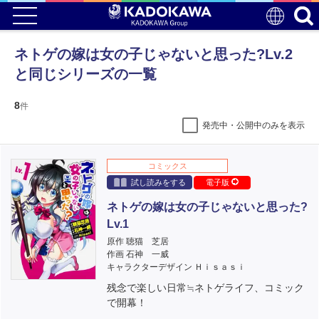
ネトゲの嫁は女の子じゃないと思った?Lv.2
と同じシリーズの一覧
8
件
発売中・公開中のみを表示
コミックス
試し読みをする
電子版
ネトゲの嫁は女の子じゃないと思った?
Lv.1
原作 聴猫 芝居
作画 石神 一威
キャラクターデザイン Ｈｉｓａｓｉ
残念で楽しい日常≒ネトゲライフ、コミック
で開幕！