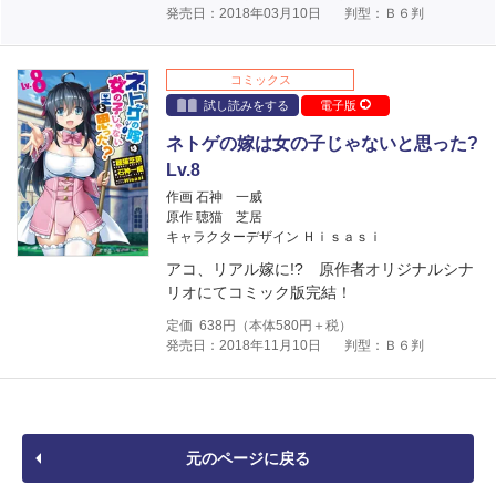
発売日：2018年03月10日
判型：Ｂ６判
コミックス
試し読みをする
電子版
ネトゲの嫁は女の子じゃないと思った?
Lv.8
作画 石神 一威
原作 聴猫 芝居
キャラクターデザイン Ｈｉｓａｓｉ
アコ、リアル嫁に!? 原作者オリジナルシナ
リオにてコミック版完結！
定価
638
円（本体
580
円＋税）
発売日：2018年11月10日
判型：Ｂ６判
元のページに戻る