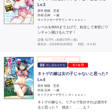
Lv.3
原作 聴猫 芝居
作画 石神 一威
キャラクターデザイン Ｈｉｓａｓｉ
レベルをMAXまで上げて、転生して来世にワ
ンチャン賭けるんです！
定価
627
円（本体
570
円＋税）
発売日：2016年04月09日
判型：Ｂ６判
コミックス
試し読みをする
電子版
ネトゲの嫁は女の子じゃないと思った?
Lv.4
原作 聴猫 芝居
作画 石神 一威
キャラクターデザイン Ｈｉｓａｓｉ
ネトゲの嫁なら、リアルで告白すれば成功す
ると思った？ 残念！ ……え？