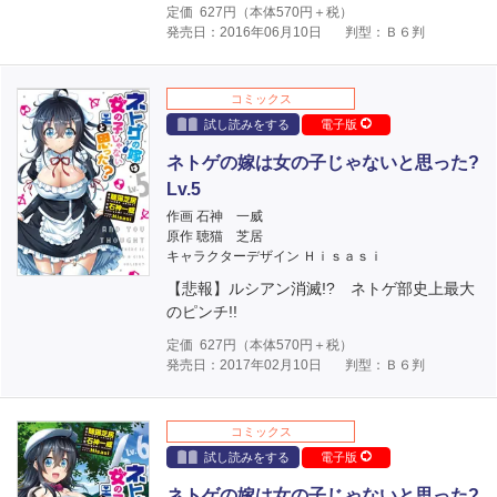
定価
627
円（本体
570
円＋税）
発売日：2016年06月10日
判型：Ｂ６判
コミックス
試し読みをする
電子版
ネトゲの嫁は女の子じゃないと思った?
Lv.5
作画 石神 一威
原作 聴猫 芝居
キャラクターデザイン Ｈｉｓａｓｉ
【悲報】ルシアン消滅!? ネトゲ部史上最大
のピンチ!!
定価
627
円（本体
570
円＋税）
発売日：2017年02月10日
判型：Ｂ６判
コミックス
試し読みをする
電子版
ネトゲの嫁は女の子じゃないと思った?