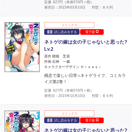
定価
627
円（本体
570
円＋税）
発売日：2015年03月10日
判型：Ｂ６判
コミックス
試し読みをする
電子版
ネトゲの嫁は女の子じゃないと思った?
Lv.2
原作 聴猫 芝居
作画 石神 一威
キャラクターデザイン Ｈｉｓａｓｉ
残念で楽しい日常≒ネトゲライフ、コミカラ
イズ第2巻！
定価
627
円（本体
570
円＋税）
発売日：2015年10月10日
判型：Ｂ６判
コミックス
試し読みをする
電子版
ネトゲの嫁は女の子じゃないと思った?