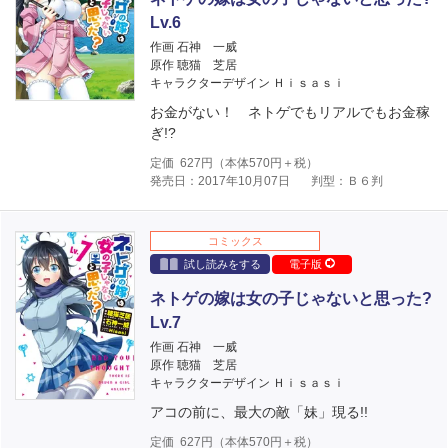
Lv.6
作画 石神 一威
原作 聴猫 芝居
キャラクターデザイン Ｈｉｓａｓｉ
お金がない！ ネトゲでもリアルでもお金稼
ぎ!?
定価
627
円（本体
570
円＋税）
発売日：2017年10月07日
判型：Ｂ６判
コミックス
試し読みをする
電子版
ネトゲの嫁は女の子じゃないと思った?
Lv.7
作画 石神 一威
原作 聴猫 芝居
キャラクターデザイン Ｈｉｓａｓｉ
アコの前に、最大の敵「妹」現る!!
定価
627
円（本体
570
円＋税）