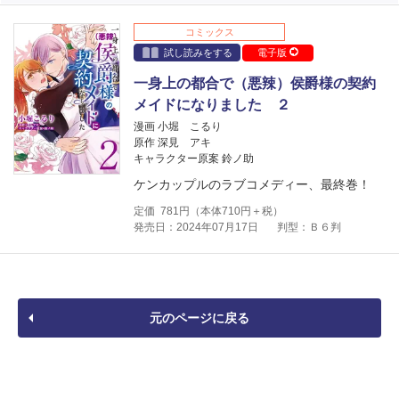
コミックス
試し読みをする
電子版
一身上の都合で（悪辣）侯爵様の契約
メイドになりました ２
漫画 小堀 こるり
原作 深見 アキ
キャラクター原案 鈴ノ助
ケンカップルのラブコメディー、最終巻！
定価
781
円（本体
710
円＋税）
発売日：2024年07月17日
判型：Ｂ６判
元のページに戻る