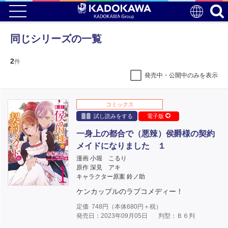
同じシリーズの一覧
2
件
発売中・公開中のみを表示
コミックス
試し読みをする
電子版
一身上の都合で（悪辣）侯爵様の契約
メイドになりました １
漫画 小堀 こるり
原作 深見 アキ
キャラクター原案 鈴ノ助
ケンカップルのラブコメディー！
定価
748
円（本体
680
円＋税）
発売日：2023年09月05日
判型：Ｂ６判