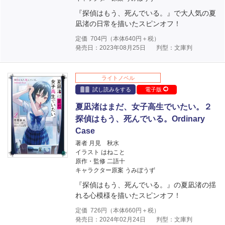
『探偵はもう、死んでいる。』で大人気の夏
凪渚の日常を描いたスピンオフ！
定価
704
円（本体
640
円＋税）
発売日：2023年08月25日
判型：文庫判
ライトノベル
試し読みをする
電子版
夏凪渚はまだ、女子高生でいたい。２
探偵はもう、死んでいる。Ordinary
Case
著者 月見 秋水
イラスト はねこと
原作・監修 二語十
キャラクター原案 うみぼうず
『探偵はもう、死んでいる。』の夏凪渚の揺
れる心模様を描いたスピンオフ！
定価
726
円（本体
660
円＋税）
発売日：2024年02月24日
判型：文庫判