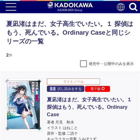
夏凪渚はまだ、女子高生でいたい。１ 探偵は
もう、死んでいる。Ordinary Caseと同じシ
リーズの一覧
2
件
発売中・公開中のみを表示
ライトノベル
試し読みをする
電子版
夏凪渚はまだ、女子高生でいたい。１
探偵はもう、死んでいる。Ordinary
Case
著者 月見 秋水
イラスト はねこと
原作・監修 二語十
キャラクター原案 うみぼうず