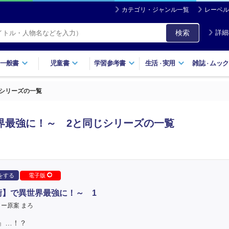
カテゴリ・ジャンル一覧
レーベル
検索
詳細
一般書
児童書
学習参考書
生活
実用
雑誌
ムック
・
・
じシリーズの一覧
界最強に！～ 2と同じシリーズの一覧
をする
電子版
術】で異世界最強に！～ 1
ー原案 まろ
』…！？