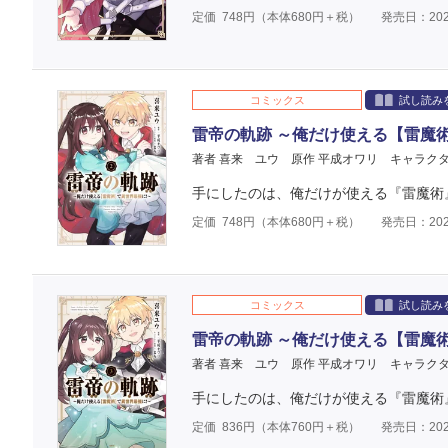
定価
748
円（本体
680
円＋税）
発売日：202
コミックス
試し読み
雷帝の軌跡 ～俺だけ使える【雷魔
著者 喜来 ユウ
原作 平成オワリ
キャラクタ
手にしたのは、俺だけが使える『雷魔術
定価
748
円（本体
680
円＋税）
発売日：202
コミックス
試し読み
雷帝の軌跡 ～俺だけ使える【雷魔
著者 喜来 ユウ
原作 平成オワリ
キャラクタ
手にしたのは、俺だけが使える『雷魔術
定価
836
円（本体
760
円＋税）
発売日：202