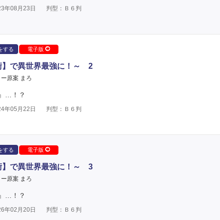
3年08月23日
判型：Ｂ６判
をする
電子版
術】で異世界最強に！～ 2
ー原案 まろ
』…！？
4年05月22日
判型：Ｂ６判
をする
電子版
術】で異世界最強に！～ 3
ー原案 まろ
』…！？
6年02月20日
判型：Ｂ６判