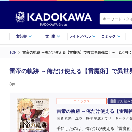
文芸書
文庫
ライトノベル
コミック
TOP
雷帝の軌跡 ～俺だけ使える【雷魔術】で異世界最強に！～ 2と同
雷帝の軌跡 ～俺だけ使える【雷魔術】で異世
3
件
コミックス
試し読み
雷帝の軌跡 ～俺だけ使える【雷魔
著者 喜来 ユウ
原作 平成オワリ
キャラクタ
手にしたのは、俺だけが使える『雷魔術