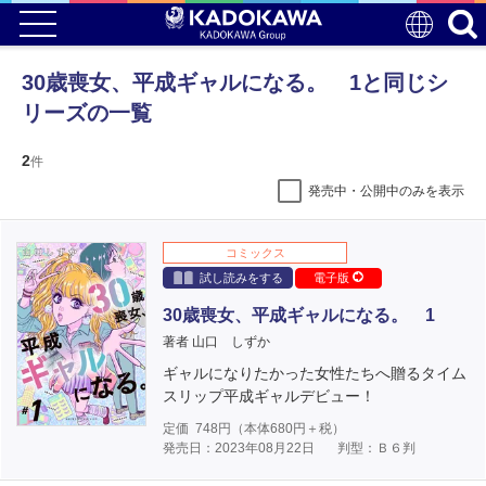
30歳喪女、平成ギャルになる。 1と同じシ
リーズの一覧
2
件
発売中・公開中のみを表示
コミックス
試し読みをする
電子版
30歳喪女、平成ギャルになる。 1
著者 山口 しずか
ギャルになりたかった女性たちへ贈るタイム
スリップ平成ギャルデビュー！
定価
748
円（本体
680
円＋税）
発売日：2023年08月22日
判型：Ｂ６判