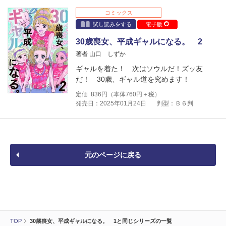
コミックス
試し読みをする
電子版
30歳喪女、平成ギャルになる。 2
著者 山口 しずか
ギャルを着た！ 次はソウルだ！ズッ友
だ！ 30歳、ギャル道を究めます！
定価
836
円（本体
760
円＋税）
発売日：2025年01月24日
判型：Ｂ６判
元のページに戻る
TOP
30歳喪女、平成ギャルになる。 1と同じシリーズの一覧