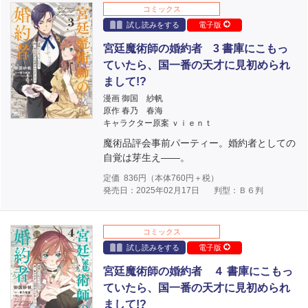
コミックス
試し読みをする
電子版
宮廷魔術師の婚約者 3 書庫にこもっ
ていたら、国一番の天才に見初められ
まして!?
漫画 御国 紗帆
原作 春乃 春海
キャラクター原案 ｖｉｅｎｔ
魔術品評会事前パーティー。婚約者としての
自覚は芽生え――。
定価
836
円（本体
760
円＋税）
発売日：2025年02月17日
判型：Ｂ６判
コミックス
試し読みをする
電子版
宮廷魔術師の婚約者 ４ 書庫にこもっ
ていたら、国一番の天才に見初められ
まして!?