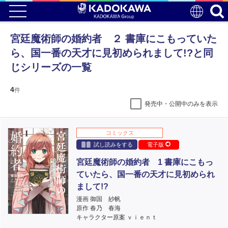
宮廷魔術師の婚約者 ２ 書庫にこもっていた
ら、国一番の天才に見初められまして!?と同
じシリーズの一覧
4
件
発売中・公開中のみを表示
コミックス
試し読みをする
電子版
宮廷魔術師の婚約者 1 書庫にこもっ
ていたら、国一番の天才に見初められ
まして!?
漫画 御国 紗帆
原作 春乃 春海
キャラクター原案 ｖｉｅｎｔ