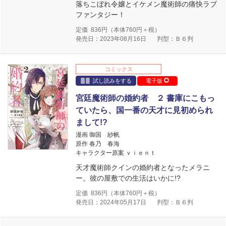
落ちこぼれ令嬢とイケメン魔術師の痛快ラブ
ファンタジー！
定価
836
円（本体
760
円＋税）
発売日：2023年08月16日
判型：Ｂ６判
コミックス
試し読みをする
電子版
宮廷魔術師の婚約者 ２ 書庫にこもっ
ていたら、国一番の天才に見初められ
まして!?
漫画 御国 紗帆
原作 春乃 春海
キャラクター原案 ｖｉｅｎｔ
天才魔術師クインの婚約者となったメラニ
ー。彼の屋敷での生活はいかに!?
定価
836
円（本体
760
円＋税）
発売日：2024年05月17日
判型：Ｂ６判