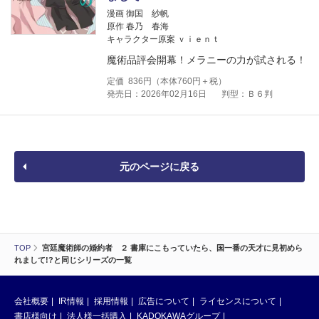
漫画 御国 紗帆
原作 春乃 春海
キャラクター原案 ｖｉｅｎｔ
魔術品評会開幕！メラニーの力が試される！
定価
836
円（本体
760
円＋税）
発売日：2026年02月16日
判型：Ｂ６判
元のページに戻る
TOP
宮廷魔術師の婚約者 ２ 書庫にこもっていたら、国一番の天才に見初めら
れまして!?と同じシリーズの一覧
会社概要
IR情報
採用情報
広告について
ライセンスについて
書店様向け
法人様一括購入
KADOKAWAグループ