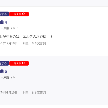
をする
電子版
曲４
ー原案 ｓｈｒｉ
士が守るのは、エルフのお姫様！？
6年12月10日
判型：Ｂ６変形判
をする
電子版
曲５
ー原案 ｓｈｒｉ
7年08月10日
判型：Ｂ６変形判