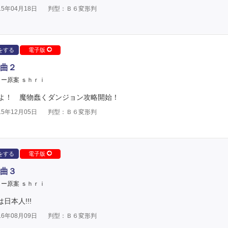
5年04月18日
判型：Ｂ６変形判
をする
電子版
曲２
ー原案 ｓｈｒｉ
よ！ 魔物蠢くダンジョン攻略開始！
5年12月05日
判型：Ｂ６変形判
をする
電子版
曲３
ー原案 ｓｈｒｉ
日本人!!!
6年08月09日
判型：Ｂ６変形判