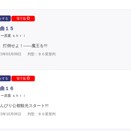
をする
電子版
曲１５
ー原案 ｓｈｒｉ
打倒せよ！――魔王を!!!
3年03月09日
判型：Ｂ６変形判
をする
電子版
曲１６
ー原案 ｓｈｒｉ
びり公都観光スタート!!!
3年10月06日
判型：Ｂ６変形判