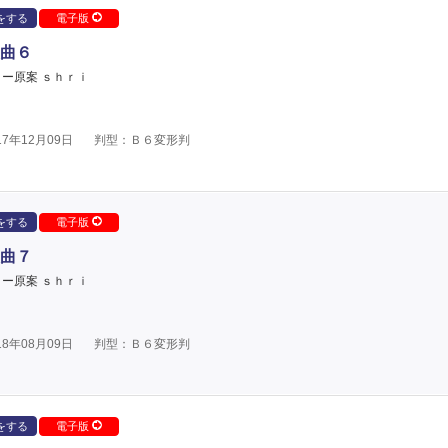
をする
電子版
曲６
ー原案 ｓｈｒｉ
7年12月09日
判型：Ｂ６変形判
をする
電子版
曲７
ー原案 ｓｈｒｉ
8年08月09日
判型：Ｂ６変形判
をする
電子版