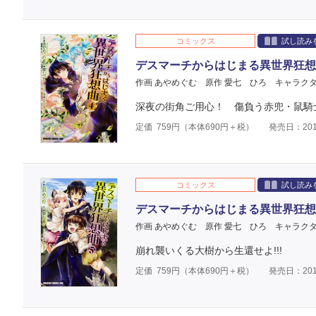
コミックス
試し読み
デスマーチからはじまる異世界狂想
作画 あやめぐむ
原作 愛七 ひろ
キャラクタ
深夜の街角ご用心！ 傷負う赤兜・鼠騎
定価
759
円（本体
690
円＋税）
発売日：201
コミックス
試し読み
デスマーチからはじまる異世界狂想
作画 あやめぐむ
原作 愛七 ひろ
キャラクタ
崩れ襲いくる大樹から生還せよ!!!
定価
759
円（本体
690
円＋税）
発売日：201