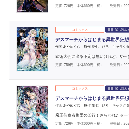
定価
726
円（本体
660
円＋税）
発売日：202
コミックス
試し読み
デスマーチからはじまる異世界狂想
作画 あやめぐむ
原作 愛七 ひろ
キャラクタ
武術大会に出る予定は無いけれど、やっ
定価
759
円（本体
690
円＋税）
発売日：202
コミックス
試し読み
デスマーチからはじまる異世界狂想
作画 あやめぐむ
原作 愛七 ひろ
キャラクタ
魔王信奉者集団の凶行！さらわれたセーラ
定価
726
円（本体
660
円＋税）
発売日：202