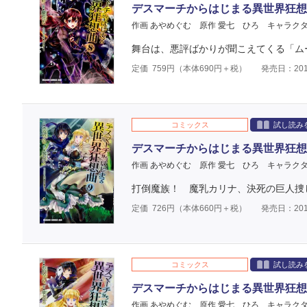
デスマーチからはじまる異世界狂想
作画 あやめぐむ
原作 愛七 ひろ
キャラクタ
舞台は、悪評ばかりが聞こえてくる「ムー
定価
759
円（本体
690
円＋税）
発売日：201
コミックス
試し読み
デスマーチからはじまる異世界狂想
作画 あやめぐむ
原作 愛七 ひろ
キャラクタ
打倒魔族！ 魔乳カリナ、決死の巨人捜し!
定価
726
円（本体
660
円＋税）
発売日：201
コミックス
試し読み
デスマーチからはじまる異世界狂想
作画 あやめぐむ
原作 愛七 ひろ
キャラクタ