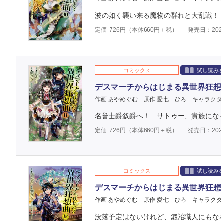
波の如く襲い来る魔物の群れと大乱戦！
定価
726
円（本体
660
円＋税）
発売日：202
コミックス
試し読み
デスマーチからはじまる異世界狂想
作画 あやめぐむ
原作 愛七 ひろ
キャラクタ
名誉士爵叙爵へ！ サトゥー、貴族になる―
定価
726
円（本体
660
円＋税）
発売日：202
コミックス
試し読み
デスマーチからはじまる異世界狂想
作画 あやめぐむ
原作 愛七 ひろ
キャラクタ
没落予定はないけれど、鍛冶職人にもなれ