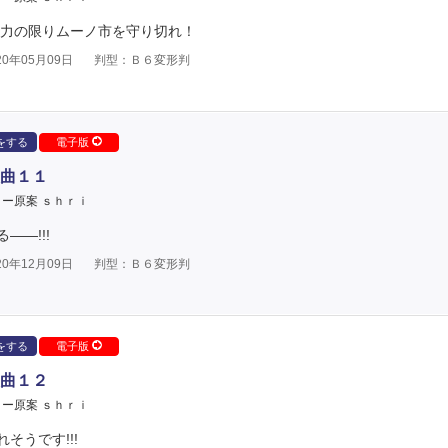
 力の限りムーノ市を守り切れ！
0年05月09日
判型：Ｂ６変形判
をする
電子版
曲１１
ー原案 ｓｈｒｉ
―!!!
0年12月09日
判型：Ｂ６変形判
をする
電子版
曲１２
ー原案 ｓｈｒｉ
そうです!!!