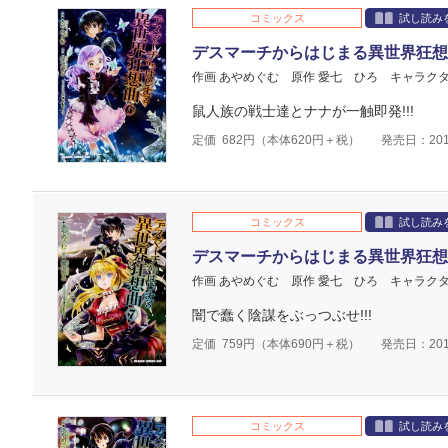
コミックス
試し読み
デスマーチからはじまる異世界狂想
作画 あやめぐむ
原作 愛七 ひろ
キャラクタ
鼠人族の戦士達とナナが一触即発!!!
定価
682
円（本体
620
円＋税）
発売日：201
コミックス
試し読み
デスマーチからはじまる異世界狂想
作画 あやめぐむ
原作 愛七 ひろ
キャラクタ
闇で蠢く陰謀をぶっつぶせ!!!
定価
759
円（本体
690
円＋税）
発売日：201
コミックス
試し読み