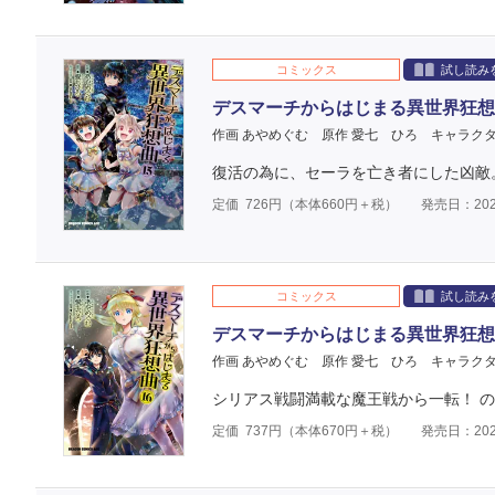
コミックス
試し読み
デスマーチからはじまる異世界狂想
作画 あやめぐむ
原作 愛七 ひろ
キャラクタ
復活の為に、セーラを亡き者にした凶敵。
定価
726
円（本体
660
円＋税）
発売日：202
コミックス
試し読み
デスマーチからはじまる異世界狂想
作画 あやめぐむ
原作 愛七 ひろ
キャラクタ
シリアス戦闘満載な魔王戦から一転！ のん
定価
737
円（本体
670
円＋税）
発売日：202