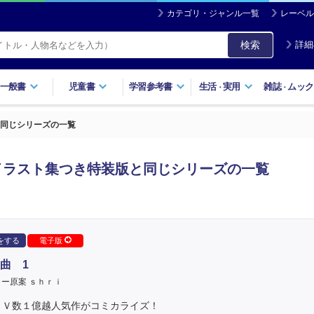
カテゴリ・ジャンル一覧
レーベル
検索
詳細
一般書
児童書
学習参考書
生活
実用
雑誌
ムック
・
・
同じシリーズの一覧
イラスト集つき特装版と同じシリーズの一覧
をする
電子版
曲 1
ー原案 ｓｈｒｉ
ＰＶ数１億越人気作がコミカライズ！