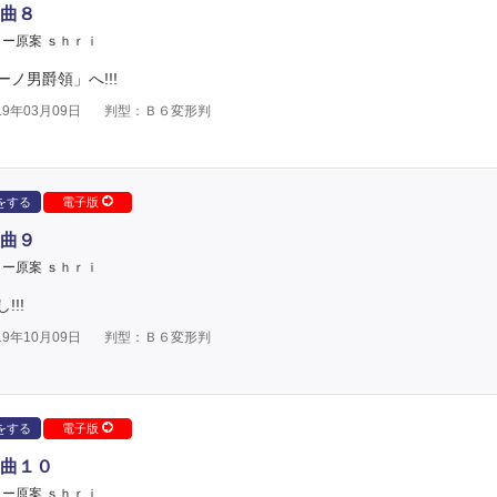
曲８
ー原案 ｓｈｒｉ
ノ男爵領」へ!!!
9年03月09日
判型：Ｂ６変形判
をする
電子版
曲９
ー原案 ｓｈｒｉ
!!
9年10月09日
判型：Ｂ６変形判
をする
電子版
曲１０
ー原案 ｓｈｒｉ