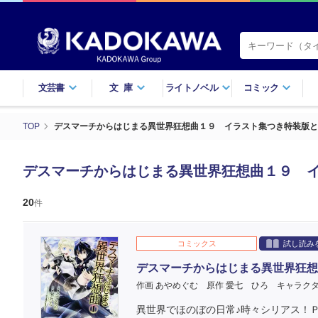
文芸書
文庫
ライトノベル
コミック
TOP
デスマーチからはじまる異世界狂想曲１９ イラスト集つき特装版と
デスマーチからはじまる異世界狂想曲１９ 
20
件
コミックス
試し読み
デスマーチからはじまる異世界狂想
作画 あやめぐむ
原作 愛七 ひろ
キャラクタ
異世界でほのぼの日常♪時々シリアス！