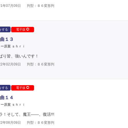
1年07月09日
判型：Ｂ６変形判
をする
電子版
曲１３
ー原案 ｓｈｒｉ
ぱり皆、強いんです！
2年02月09日
判型：Ｂ６変形判
をする
電子版
曲１４
ー原案 ｓｈｒｉ
！そして、魔王――、復活!!!
2年08月09日
判型：Ｂ６変形判