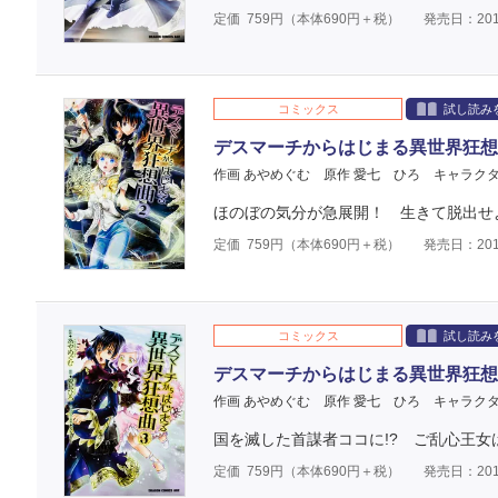
定価
759
円（本体
690
円＋税）
発売日：201
コミックス
試し読み
デスマーチからはじまる異世界狂想
作画 あやめぐむ
原作 愛七 ひろ
キャラクタ
ほのぼの気分が急展開！ 生きて脱出せ
定価
759
円（本体
690
円＋税）
発売日：201
コミックス
試し読み
デスマーチからはじまる異世界狂想
作画 あやめぐむ
原作 愛七 ひろ
キャラクタ
国を滅した首謀者ココに!? ご乱心王女は
定価
759
円（本体
690
円＋税）
発売日：201