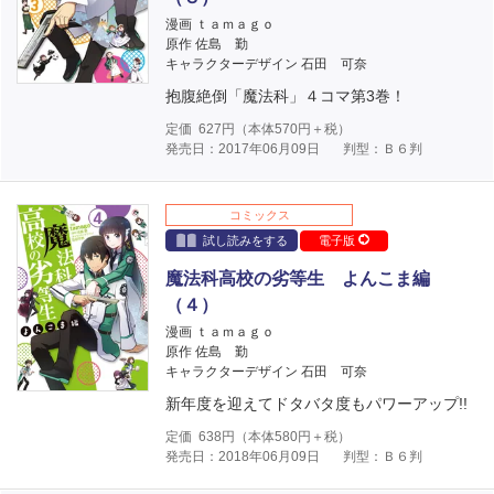
漫画 ｔａｍａｇｏ
原作 佐島 勤
キャラクターデザイン 石田 可奈
抱腹絶倒「魔法科」４コマ第3巻！
定価
627
円（本体
570
円＋税）
発売日：2017年06月09日
判型：Ｂ６判
コミックス
試し読みをする
電子版
魔法科高校の劣等生 よんこま編
（４）
漫画 ｔａｍａｇｏ
原作 佐島 勤
キャラクターデザイン 石田 可奈
新年度を迎えてドタバタ度もパワーアップ!!
定価
638
円（本体
580
円＋税）
発売日：2018年06月09日
判型：Ｂ６判