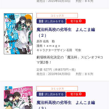
発売日：2015年03月10日
判型：Ｂ６判
コミックス
試し読みをする
電子版
魔法科高校の劣等生 よんこま編
（２）
原作 佐島 勤
漫画 ｔａｍａｇｏ
キャラクターデザイン 石田 可奈
劇場映画化決定の「魔法科」スピンオフ4コ
マ第2巻！
定価
627
円（本体
570
円＋税）
発売日：2016年04月09日
判型：Ｂ６判
コミックス
試し読みをする
電子版
魔法科高校の劣等生 よんこま編
（３）