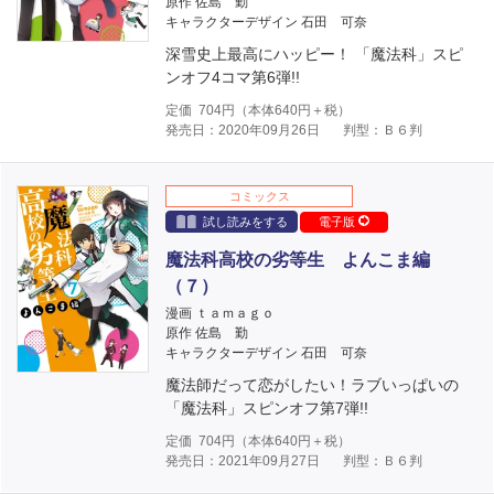
原作 佐島 勤
キャラクターデザイン 石田 可奈
深雪史上最高にハッピー！ 「魔法科」スピ
ンオフ4コマ第6弾!!
定価
704
円（本体
640
円＋税）
発売日：2020年09月26日
判型：Ｂ６判
コミックス
試し読みをする
電子版
魔法科高校の劣等生 よんこま編
（７）
漫画 ｔａｍａｇｏ
原作 佐島 勤
キャラクターデザイン 石田 可奈
魔法師だって恋がしたい！ラブいっぱいの
「魔法科」スピンオフ第7弾!!
定価
704
円（本体
640
円＋税）
発売日：2021年09月27日
判型：Ｂ６判