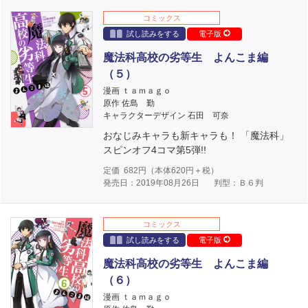
コミックス
試し読みをする
電子版
魔法科高校の劣等生 よんこま編
（５）
漫画 ｔａｍａｇｏ
原作 佐島 勤
キャラクターデザイン 石田 可奈
おなじみキャラも新キャラも！ 「魔法科」
スピンオフ4コマ第5弾!!
定価
682
円（本体
620
円＋税）
発売日：2019年08月26日
判型：Ｂ６判
コミックス
試し読みをする
電子版
魔法科高校の劣等生 よんこま編
（６）
漫画 ｔａｍａｇｏ