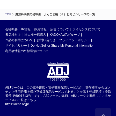
TOP
魔法科高校の劣等生 よんこま編（８）と同じシリーズの一覧
会社概要
IR情報
採用情報
広告について
ライセンスについて
書店様向け
法人様一括購入
KADOKAWAグループ
作品の利用について
お問い合わせ
プライバシーポリシー
サイトポリシー
Do Not Sell or Share My Personal Information
利用者情報の外部送信について
ABJマークは、この電子書店・電子書籍配信サービスが、著作権者からコン
テンツ使用許諾を得た正規版配信サービスであることを示す登録商標（登録
番号 第6091713号）です。ABJマークの詳細、ABJマークを掲示しているサ
ービスの一覧はこちら。
https://aebs.or.jp/