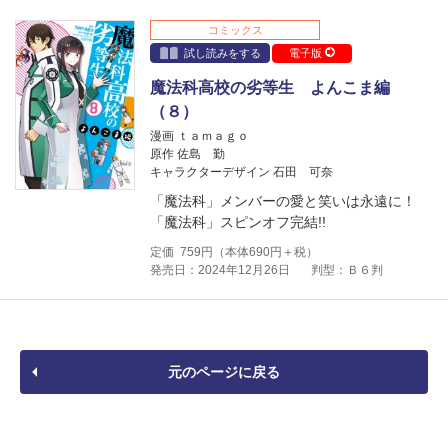
コミックス
試し読みをする
電子版
魔法科高校の劣等生 よんこま編
（８）
漫画 ｔａｍａｇｏ
原作 佐島 勤
キャラクターデザイン 石田 可奈
「魔法科」メンバーの愛と笑いは永遠に！
「魔法科」スピンオフ完結!!
定価
759
円（本体
690
円＋税）
発売日：2024年12月26日
判型：Ｂ６判
元のページに戻る