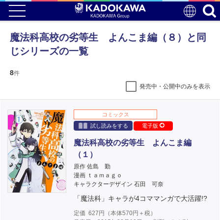
魔法科高校の劣等生 よんこま編（８）と同
じシリーズの一覧
8
件
発売中・公開中のみを表示
コミックス
試し読みをする
電子版
魔法科高校の劣等生 よんこま編
（１）
原作 佐島 勤
漫画 ｔａｍａｇｏ
キャラクターデザイン 石田 可奈
「魔法科」キャラが4コママンガで大活躍!?
定価
627
円（本体
570
円＋税）