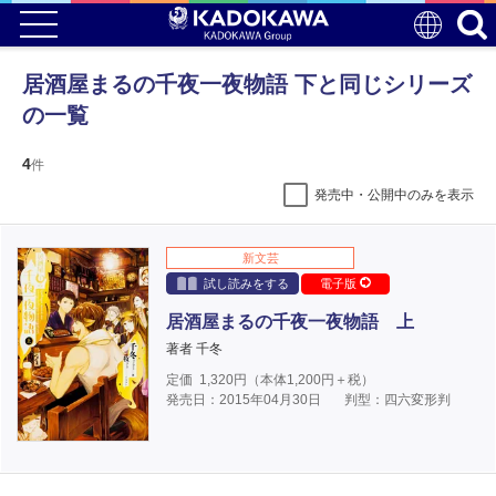
居酒屋まるの千夜一夜物語 下と同じシリーズ
の一覧
4
件
発売中・公開中のみを表示
新文芸
試し読みをする
電子版
居酒屋まるの千夜一夜物語 上
著者 千冬
定価
1,320
円（本体
1,200
円＋税）
発売日：2015年04月30日
判型：四六変形判