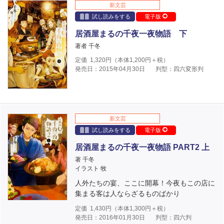
新文芸
試し読みをする
電子版
居酒屋まるの千夜一夜物語 下
著者 千冬
定価
1,320
円（本体
1,200
円＋税）
発売日：2015年04月30日
判型：四六変形判
新文芸
試し読みをする
電子版
居酒屋まるの千夜一夜物語 PART2 上
著 千冬
イラスト 牧
人外たちの宴、ここに開幕！今夜もこの店に
集まる客は人ならざるものばかり
定価
1,430
円（本体
1,300
円＋税）
発売日：2016年01月30日
判型：四六判