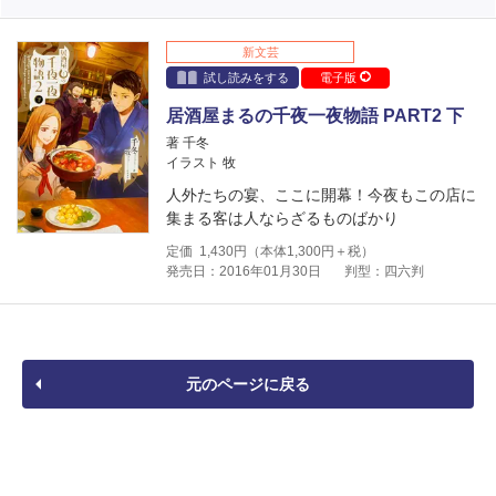
新文芸
試し読みをする
電子版
居酒屋まるの千夜一夜物語 PART2 下
著 千冬
イラスト 牧
人外たちの宴、ここに開幕！今夜もこの店に
集まる客は人ならざるものばかり
定価
1,430
円（本体
1,300
円＋税）
発売日：2016年01月30日
判型：四六判
元のページに戻る