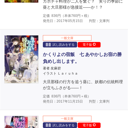
カボチャ料理が二人を繋ぐ？ 実りの季節に
葵と大旦那様が急接近――か！？
定価
836
円（本体
760
円＋税）
発売日：2017年05月15日
判型：文庫判
一般文庫
試し読みをする
電子版
かくりよの宿飯 七 あやかしお宿の勝
負めし出します。
著者 友麻碧
イラスト Ｌａｒｕｈａ
大旦那様の行方を追う葵に、妖都の伝統料理
が立ちふさがる――！
定価
836
円（本体
760
円＋税）
発売日：2017年11月15日
判型：文庫判
一般文庫
試し読みをする
電子版