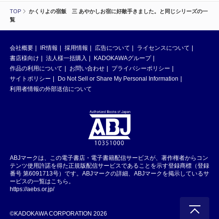
TOP
かくりよの宿飯 三 あやかしお宿に好敵手きました。と同じシリーズの一
覧
会社概要
IR情報
採用情報
広告について
ライセンスについて
書店様向け
法人様一括購入
KADOKAWAグループ
作品の利用について
お問い合わせ
プライバシーポリシー
サイトポリシー
Do Not Sell or Share My Personal Information
利用者情報の外部送信について
ABJマークは、この電子書店・電子書籍配信サービスが、著作権者からコン
テンツ使用許諾を得た正規版配信サービスであることを示す登録商標（登録
番号 第6091713号）です。ABJマークの詳細、ABJマークを掲示しているサ
ービスの一覧はこちら。
https://aebs.or.jp/
©KADOKAWA CORPORATION 2026