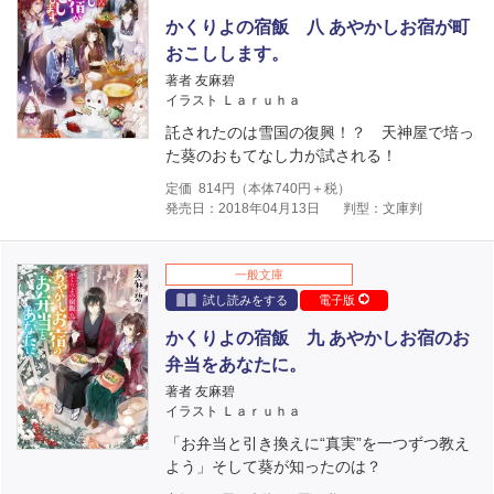
かくりよの宿飯 八 あやかしお宿が町
おこしします。
著者 友麻碧
イラスト Ｌａｒｕｈａ
託されたのは雪国の復興！？ 天神屋で培っ
た葵のおもてなし力が試される！
定価
814
円（本体
740
円＋税）
発売日：2018年04月13日
判型：文庫判
一般文庫
試し読みをする
電子版
かくりよの宿飯 九 あやかしお宿のお
弁当をあなたに。
著者 友麻碧
イラスト Ｌａｒｕｈａ
「お弁当と引き換えに“真実”を一つずつ教え
よう」そして葵が知ったのは？