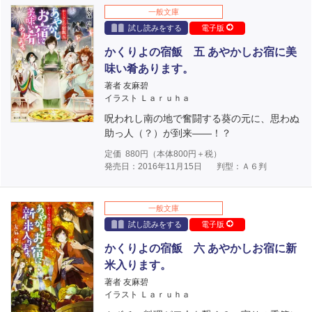
一般文庫
試し読みをする
電子版
かくりよの宿飯 五 あやかしお宿に美
味い肴あります。
著者 友麻碧
イラスト Ｌａｒｕｈａ
呪われし南の地で奮闘する葵の元に、思わぬ
助っ人（？）が到来――！？
定価
880
円（本体
800
円＋税）
発売日：2016年11月15日
判型：Ａ６判
一般文庫
試し読みをする
電子版
かくりよの宿飯 六 あやかしお宿に新
米入ります。
著者 友麻碧
イラスト Ｌａｒｕｈａ