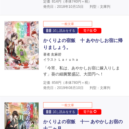
定価
814
円（本体
740
円＋税）
発売日：2018年10月15日
判型：文庫判
一般文庫
試し読みをする
電子版
かくりよの宿飯 十 あやかしお宿に帰
りましょう。
著者 友麻碧
イラスト Ｌａｒｕｈａ
「今宵、私は、あやかしお宿に嫁入りしま
す」葵の細腕繁盛記、大団円へ！
定価
858
円（本体
780
円＋税）
発売日：2019年08月10日
判型：文庫判
一般文庫
試し読みをする
電子版
かくりよの宿飯 十一 あやかしお宿の
十二ヶ月。