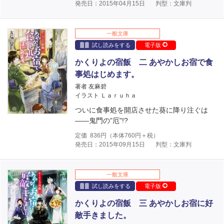
発売日：2015年04月15日
判型：文庫判
一般文庫
試し読みをする
電子版
かくりよの宿飯 二 あやかしお宿で食
事処はじめます。
著者 友麻碧
イラスト Ｌａｒｕｈａ
ついに食事処を開店させた葵に降り注ぐは
――鬼門の"厄"!?
定価
836
円（本体
760
円＋税）
発売日：2015年09月15日
判型：文庫判
一般文庫
試し読みをする
電子版
かくりよの宿飯 三 あやかしお宿に好
敵手きました。