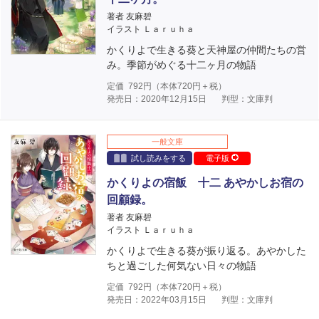
著者 友麻碧
イラスト Ｌａｒｕｈａ
かくりよで生きる葵と天神屋の仲間たちの営
み。季節がめぐる十二ヶ月の物語
定価
792
円（本体
720
円＋税）
発売日：2020年12月15日
判型：文庫判
一般文庫
試し読みをする
電子版
かくりよの宿飯 十二 あやかしお宿の
回顧録。
著者 友麻碧
イラスト Ｌａｒｕｈａ
かくりよで生きる葵が振り返る。あやかした
ちと過ごした何気ない日々の物語
定価
792
円（本体
720
円＋税）
発売日：2022年03月15日
判型：文庫判