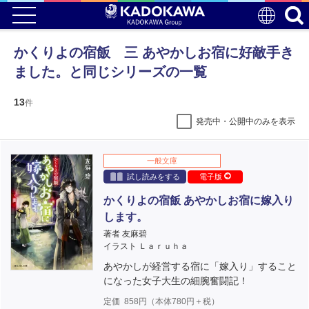
かくりよの宿飯 三 あやかしお宿に好敵手き
ました。と同じシリーズの一覧
13
件
発売中・公開中のみを表示
一般文庫
試し読みをする
電子版
かくりよの宿飯 あやかしお宿に嫁入り
します。
著者 友麻碧
イラスト Ｌａｒｕｈａ
あやかしが経営する宿に「嫁入り」すること
になった女子大生の細腕奮闘記！
定価
858
円（本体
780
円＋税）