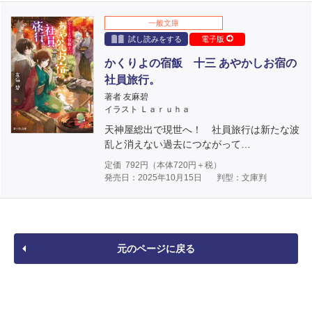
一般文庫
試し読みをする
電子版
かくりよの宿飯 十三 あやかしお宿の
社員旅行。
著者 友麻碧
イラスト Ｌａｒｕｈａ
天神屋総出で現世へ！ 社員旅行は新たな波
乱と消えない過去につながって…
定価
792
円（本体
720
円＋税）
発売日：2025年10月15日
判型：文庫判
元のページに戻る