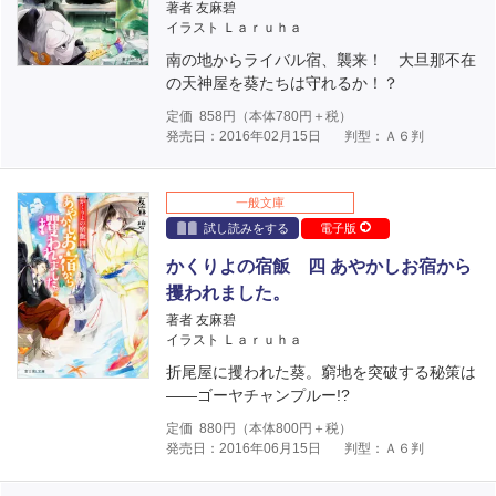
著者 友麻碧
イラスト Ｌａｒｕｈａ
南の地からライバル宿、襲来！ 大旦那不在
の天神屋を葵たちは守れるか！？
定価
858
円（本体
780
円＋税）
発売日：2016年02月15日
判型：Ａ６判
一般文庫
試し読みをする
電子版
かくりよの宿飯 四 あやかしお宿から
攫われました。
著者 友麻碧
イラスト Ｌａｒｕｈａ
折尾屋に攫われた葵。窮地を突破する秘策は
――ゴーヤチャンプルー!?
定価
880
円（本体
800
円＋税）
発売日：2016年06月15日
判型：Ａ６判