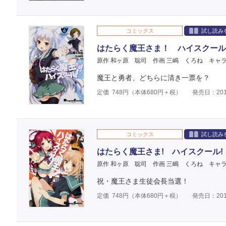
コミックス
試し読み
はたらく魔王さま！ ハイスクール
原作 和ヶ原 聡司
作画 三嶋 くろね
キャ
魔王と勇者、どちらに清き一票を？
定価
748
円（本体
680
円＋税）
発売日：201
コミックス
試し読み
はたらく魔王さま! ハイスクール!
原作 和ヶ原 聡司
作画 三嶋 くろね
キャ
祝・魔王さま生徒会長当選！
定価
748
円（本体
680
円＋税）
発売日：201