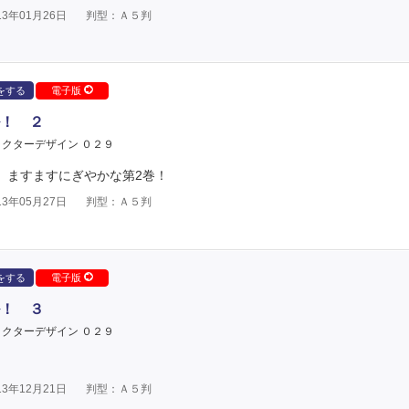
3年01月26日
判型：Ａ５判
をする
電子版
！ ２
ラクターデザイン ０２９
、ますますにぎやかな第2巻！
3年05月27日
判型：Ａ５判
をする
電子版
！ ３
ラクターデザイン ０２９
3年12月21日
判型：Ａ５判