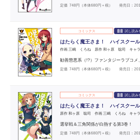
定価
748
円（本体
680
円＋税）
発売日：201
コミックス
試し読み
はたらく魔王さま！ ハイスクール
作画 三嶋 くろね
原作 和ヶ原 聡司
キャ
勧善懲悪系（!?）ファンタジーラブコメ
定価
748
円（本体
680
円＋税）
発売日：201
コミックス
試し読み
はたらく魔王さま！ ハイスクール
原作 和ヶ原 聡司
作画 三嶋 くろね
キャ
選挙戦＆三角関係が白熱する第3巻！
定価
748
円（本体
680
円＋税）
発売日：201