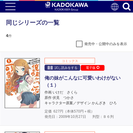
同じシリーズの一覧
4
件
発売中・公開中のみを表示
コミックス
試し読みをする
電子版
俺の妹がこんなに可愛いわけがない
（１）
作画 いけだ さくら
原作 伏見 つかさ
キャラクター原案／デザイン かんざき ひろ
定価
627
円（本体
570
円＋税）
発売日：2009年10月27日
判型：Ｂ６判