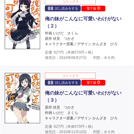
コミックス
試し読みをする
電子版
俺の妹がこんなに可愛いわけがない
（２）
作画 いけだ さくら
原作 伏見 つかさ
キャラクター原案／デザイン かんざき ひろ
定価
627
円（本体
570
円＋税）
発売日：2010年08月27日
判型：Ｂ６判
コミックス
試し読みをする
電子版
俺の妹がこんなに可愛いわけがない
（３）
原作 伏見 つかさ
作画 いけだ さくら
キャラクター原案／デザイン かんざき ひろ
定価
627
円（本体
570
円＋税）
発売日：2010年12月10日
判型：Ｂ６判