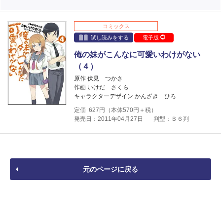
コミックス
試し読みをする
電子版
俺の妹がこんなに可愛いわけがない
（４）
原作 伏見 つかさ
作画 いけだ さくら
キャラクターデザイン かんざき ひろ
定価
627
円（本体
570
円＋税）
発売日：2011年04月27日
判型：Ｂ６判
元のページに戻る