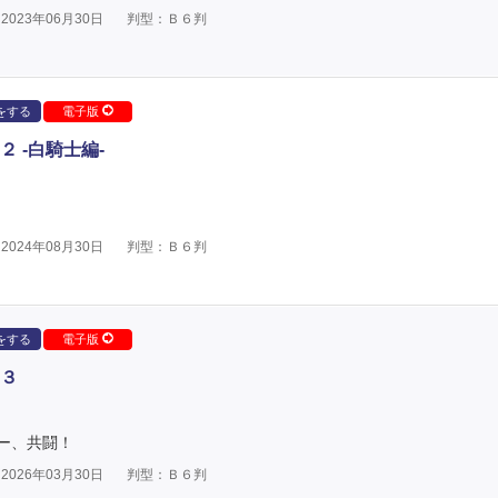
023年06月30日
判型：Ｂ６判
をする
電子版
 -白騎士編-
024年08月30日
判型：Ｂ６判
をする
電子版
３
ー、共闘！
026年03月30日
判型：Ｂ６判