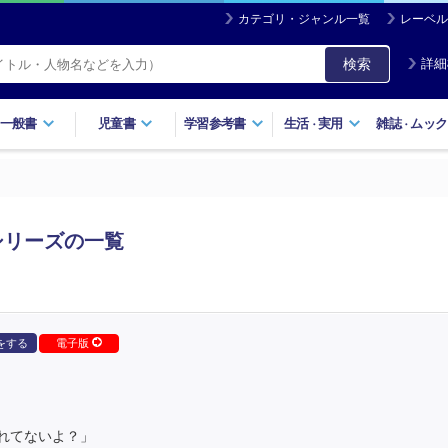
カテゴリ・ジャンル一覧
レーベル
検索
詳細
一般書
児童書
学習参考書
生活
実用
雑誌
ムック
・
・
シリーズの一覧
をする
電子版
れてないよ？」