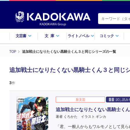
文芸書
文庫
ライトノベル
コミック
TOP
追加戦士になりたくない黒騎士くん３と同じシリーズの一覧
追加戦士になりたくない黒騎士くん３と同じ
3
件
新文芸
試し読み
追加戦士になりたくない黒騎士くん
著者 くろかた
イラスト ギンカ
「君、一般人からもワルモノとして見ら