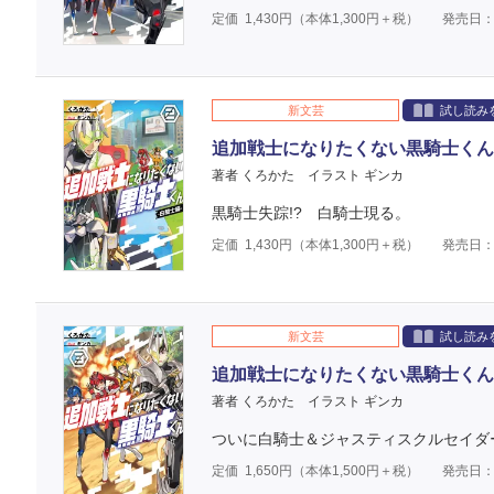
定価
1,430
円（本体
1,300
円＋税）
発売日：2
新文芸
試し読み
追加戦士になりたくない黒騎士くん２
著者 くろかた
イラスト ギンカ
黒騎士失踪!? 白騎士現る。
定価
1,430
円（本体
1,300
円＋税）
発売日：2
新文芸
試し読み
追加戦士になりたくない黒騎士くん
著者 くろかた
イラスト ギンカ
ついに白騎士＆ジャスティスクルセイダ
定価
1,650
円（本体
1,500
円＋税）
発売日：2