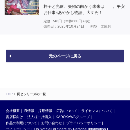
梓子と光影、夫婦の向かう未来は――。平安
お仕事×あやかし物語、大団円！
定価
748
円（本体
680
円＋税）
発売日：2025年10月24日
判型：文庫判
元のページに戻る
TOP
同じシリーズの一覧
会社概要
IR情報
採用情報
広告について
ライセンスについて
書店様向け
法人様一括購入
KADOKAWAグループ
作品の利用について
お問い合わせ
プライバシーポリシー
サイトポリシー
Do Not Sell or Share My Personal Information