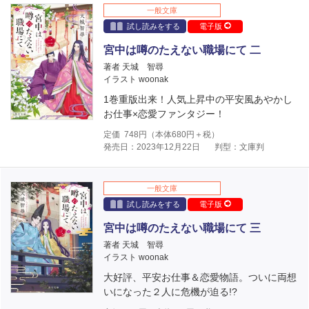
一般文庫
試し読みをする
電子版
宮中は噂のたえない職場にて 二
著者 天城 智尋
イラスト woonak
1巻重版出来！人気上昇中の平安風あやかし
お仕事×恋愛ファンタジー！
定価
748
円（本体
680
円＋税）
発売日：2023年12月22日
判型：文庫判
一般文庫
試し読みをする
電子版
宮中は噂のたえない職場にて 三
著者 天城 智尋
イラスト woonak
大好評、平安お仕事＆恋愛物語。ついに両想
いになった２人に危機が迫る!?