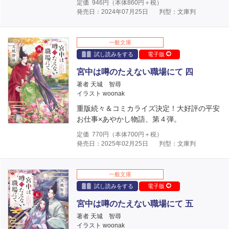
定価
946
円（本体
860
円＋税）
発売日：2024年07月25日
判型：文庫判
一般文庫
試し読みをする
電子版
宮中は噂のたえない職場にて 四
著者 天城 智尋
イラスト woonak
重版続々＆コミカライズ決定！大好評の平安
お仕事×あやかし物語、第４弾。
定価
770
円（本体
700
円＋税）
発売日：2025年02月25日
判型：文庫判
一般文庫
試し読みをする
電子版
宮中は噂のたえない職場にて 五
著者 天城 智尋
イラスト woonak