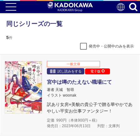
同じシリーズの一覧
5
件
発売中・公開中のみを表示
一般文庫
試し読みをする
電子版
宮中は噂のたえない職場にて
著者 天城 智尋
イラスト woonak
訳あり女房×美貌の貴公子で贈る華やかであ
やしい平安お仕事ファンタジー！
定価
990
円（本体
900
円＋税）
発売日：2023年06月13日
判型：文庫判