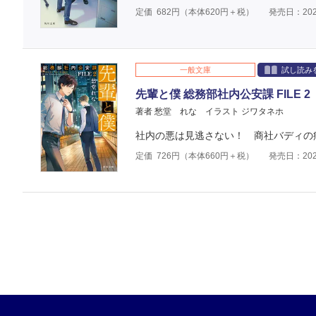
定価
682
円（本体
620
円＋税）
発売日：202
一般文庫
試し読み
先輩と僕 総務部社内公安課 FILE 2
著者 愁堂 れな
イラスト ジワタネホ
社内の悪は見逃さない！ 商社バディの
定価
726
円（本体
660
円＋税）
発売日：202