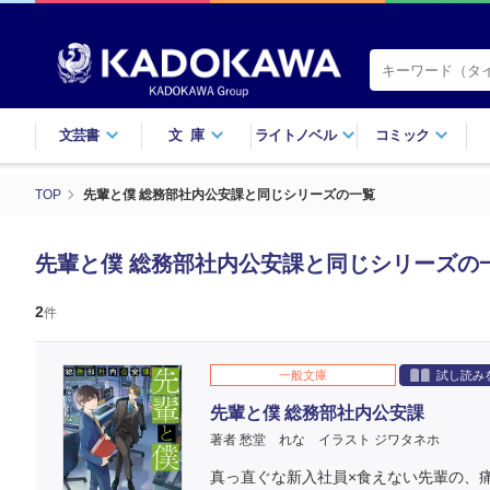
文芸書
文庫
ライトノベル
コミック
TOP
先輩と僕 総務部社内公安課と同じシリーズの一覧
先輩と僕 総務部社内公安課と同じシリーズの
2
件
一般文庫
試し読み
先輩と僕 総務部社内公安課
著者 愁堂 れな
イラスト ジワタネホ
真っ直ぐな新入社員×食えない先輩の、