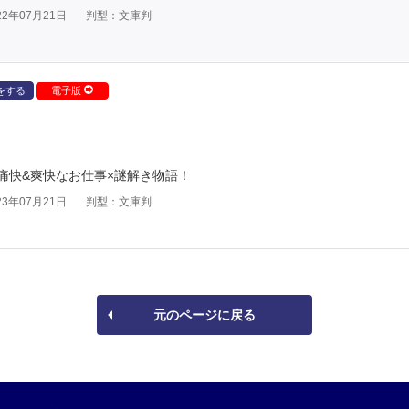
2年07月21日
判型：文庫判
をする
電子版
痛快&爽快なお仕事×謎解き物語！
3年07月21日
判型：文庫判
元のページに戻る