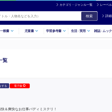
カテゴリ・ジャンル一覧
レーベル
検索
詳細
一般書
児童書
学習参考書
生活
実用
雑誌
ムック
・
・
一覧
をする
電子版
痛快＆爽快なお仕事バディミステリ！