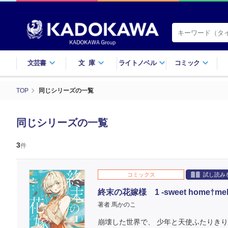
文芸書
文庫
ライトノベル
コミック
TOP
同じシリーズの一覧
同じシリーズの一覧
3
件
コミックス
試し読み
終末の花嫁様 1 -sweet home†melty 
著者 馬かのこ
崩壊した世界で、 少年と天使ふたりきり