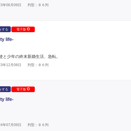
3年06月09日
判型：Ｂ６判
をする
電子版
life-
使と少年の終末新婚生活、急転。
3年12月08日
判型：Ｂ６判
をする
電子版
life-
4年07月09日
判型：Ｂ６判