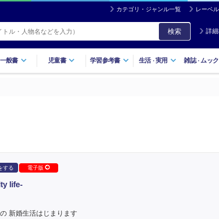
カテゴリ・ジャンル一覧
レーベル
検索
詳細
一般書
児童書
学習参考書
生活
実用
雑誌
ムック
・
・
をする
電子版
life-
の 新婚生活はじまります