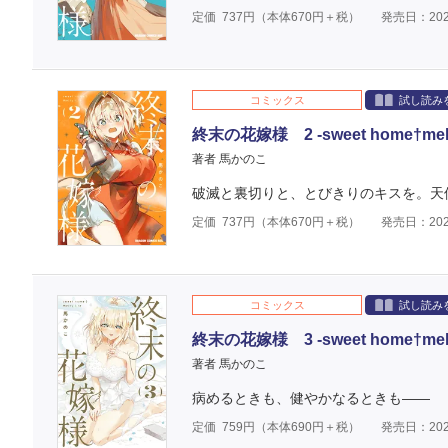
定価
737
円（本体
670
円＋税）
発売日：202
コミックス
試し読み
終末の花嫁様 2 -sweet home†melty 
著者 馬かのこ
破滅と裏切りと、とびきりのキスを。天
定価
737
円（本体
670
円＋税）
発売日：202
コミックス
試し読み
終末の花嫁様 3 -sweet home†melty 
著者 馬かのこ
病めるときも、健やかなるときも――
定価
759
円（本体
690
円＋税）
発売日：202