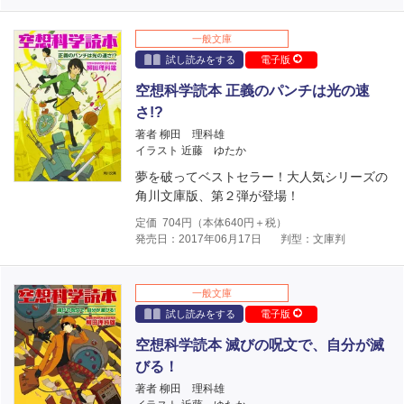
一般文庫
試し読みをする
電子版
空想科学読本 正義のパンチは光の速
さ!?
著者 柳田 理科雄
イラスト 近藤 ゆたか
夢を破ってベストセラー！大人気シリーズの
角川文庫版、第２弾が登場！
定価
704
円（本体
640
円＋税）
発売日：2017年06月17日
判型：文庫判
一般文庫
試し読みをする
電子版
空想科学読本 滅びの呪文で、自分が滅
びる！
著者 柳田 理科雄