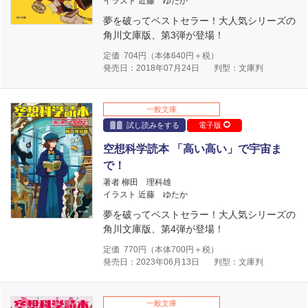
イラスト 近藤 ゆたか
夢を破ってベストセラー！大人気シリーズの
角川文庫版、第3弾が登場！
定価
704
円（本体
640
円＋税）
発売日：2018年07月24日
判型：文庫判
一般文庫
試し読みをする
電子版
空想科学読本 「高い高い」で宇宙ま
で！
著者 柳田 理科雄
イラスト 近藤 ゆたか
夢を破ってベストセラー！大人気シリーズの
角川文庫版、第4弾が登場！
定価
770
円（本体
700
円＋税）
発売日：2023年06月13日
判型：文庫判
一般文庫