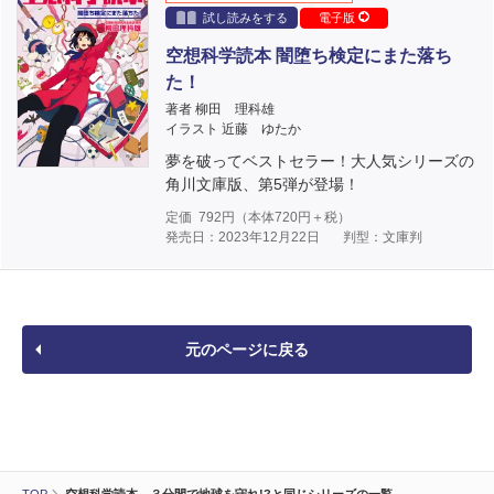
試し読みをする
電子版
空想科学読本 闇堕ち検定にまた落ち
た！
著者 柳田 理科雄
イラスト 近藤 ゆたか
夢を破ってベストセラー！大人気シリーズの
角川文庫版、第5弾が登場！
定価
792
円（本体
720
円＋税）
発売日：2023年12月22日
判型：文庫判
元のページに戻る