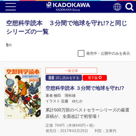
空想科学読本 ３分間で地球を守れ!?と同じ
シリーズの一覧
5
件
発売中・公開中のみを表示
一般文庫
試し読みをする
電子版
空想科学読本 ３分間で地球を守れ!?
著者 柳田 理科雄
イラスト 近藤 ゆたか
累計500万部のベストセラーシリーズの厳選
原稿が、全面改訂で初登場！
定価
704
円（本体
640
円＋税）
発売日：2017年02月25日
判型：文庫判