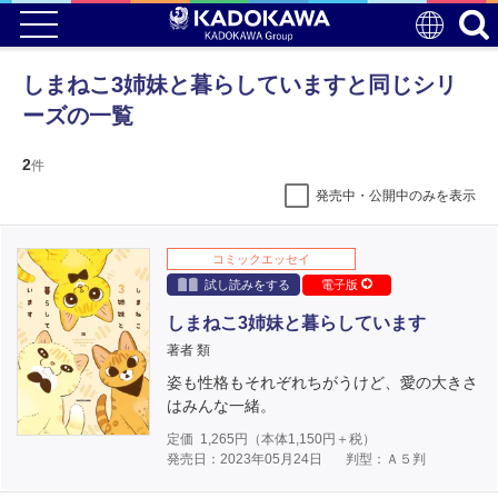
しまねこ3姉妹と暮らしていますと同じシリ
ーズの一覧
2
件
発売中・公開中のみを表示
コミックエッセイ
試し読みをする
電子版
しまねこ3姉妹と暮らしています
著者 類
姿も性格もそれぞれちがうけど、愛の大きさ
はみんな一緒。
定価
1,265
円（本体
1,150
円＋税）
発売日：2023年05月24日
判型：Ａ５判