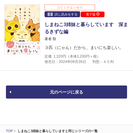
コミックエッセイ
試し読みをする
電子版
しまねこ3姉妹と暮らしています 深ま
るきずな編
著者 類
３匹（にゃん）だから、まいにち楽しい。
定価
1,320
円（本体
1,200
円＋税）
発売日：2024年09月26日
判型：Ａ５判
元のページに戻る
TOP
しまねこ3姉妹と暮らしていますと同じシリーズの一覧