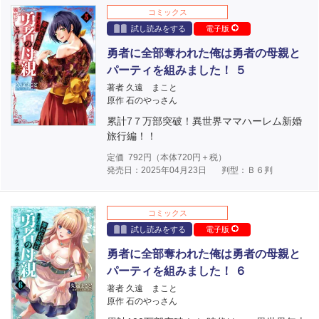
コミックス
試し読みをする
電子版
勇者に全部奪われた俺は勇者の母親と
パーティを組みました！ ５
著者 久遠 まこと
原作 石のやっさん
累計7７万部突破！異世界ママハーレム新婚
旅行編！！
定価
792
円（本体
720
円＋税）
発売日：2025年04月23日
判型：Ｂ６判
コミックス
試し読みをする
電子版
勇者に全部奪われた俺は勇者の母親と
パーティを組みました！ ６
著者 久遠 まこと
原作 石のやっさん