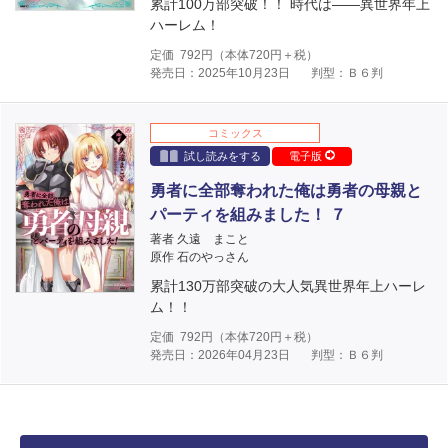
累計100万部突破！！ 時代は――異世界年上
ハーレム！
定価
792
円（本体
720
円＋税）
発売日：2025年10月23日
判型：Ｂ６判
コミックス
試し読みをする
電子版
勇者に全部奪われた俺は勇者の母親と
パーティを組みました！ ７
著者 久遠 まこと
原作 石のやっさん
累計130万部突破の大人気異世界年上ハーレ
ム！！
定価
792
円（本体
720
円＋税）
発売日：2026年04月23日
判型：Ｂ６判