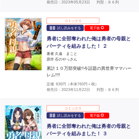
発売日：2023年05月23日
判型：Ｂ６判
コミックス
試し読みをする
電子版
勇者に全部奪われた俺は勇者の母親と
パーティを組みました！ ２
著者 久遠 まこと
原作 石のやっさん
累計１０万部突破!!今話題の異世界ママハー
レム!!!!
定価
836
円（本体
760
円＋税）
発売日：2023年11月22日
判型：Ｂ６判
コミックス
試し読みをする
電子版
勇者に全部奪われた俺は勇者の母親と
パーティを組みました！ ３