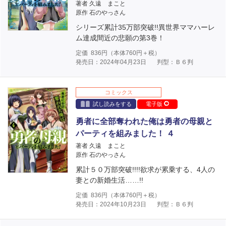
著者 久遠 まこと
原作 石のやっさん
シリーズ累計35万部突破!!異世界ママハーレ
ム達成間近の悲願の第3巻！
定価
836
円（本体
760
円＋税）
発売日：2024年04月23日
判型：Ｂ６判
コミックス
試し読みをする
電子版
勇者に全部奪われた俺は勇者の母親と
パーティを組みました！ ４
著者 久遠 まこと
原作 石のやっさん
累計５０万部突破!!!!欲求が累乗する、4人の
妻との新婚生活……!!
定価
836
円（本体
760
円＋税）
発売日：2024年10月23日
判型：Ｂ６判