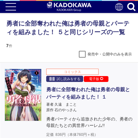
勇者に全部奪われた俺は勇者の母親とパーテ
ィを組みました！ ５と同じシリーズの一覧
7
件
発売中・公開中のみを表示
コミックス
試し読みをする
電子版
勇者に全部奪われた俺は勇者の母親と
パーティを組みました！ １
著者 久遠 まこと
原作 石のやっさん
勇者パーティから追放された少年の、勇者の
母親たちとの異世界ハーレム!!
定価
836
円（本体
760
円＋税）