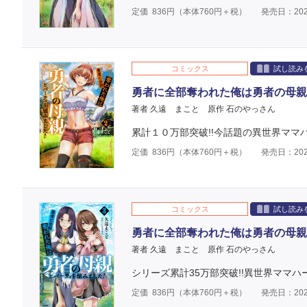
定価
836
円（本体
760
円＋税）
発売日：202
コミックス
試し読み
勇者に全部奪われた俺は勇者の母親
著者 久遠 まこと
原作 石のやっさん
累計１０万部突破!!今話題の異世界ママハー
定価
836
円（本体
760
円＋税）
発売日：202
コミックス
試し読み
勇者に全部奪われた俺は勇者の母親
著者 久遠 まこと
原作 石のやっさん
シリーズ累計35万部突破!!異世界ママ
定価
836
円（本体
760
円＋税）
発売日：202