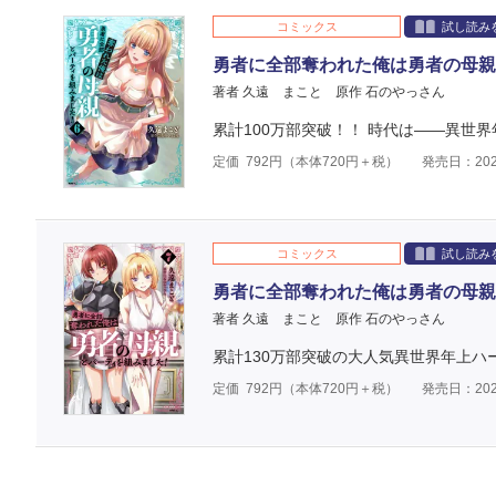
コミックス
試し読み
勇者に全部奪われた俺は勇者の母親
著者 久遠 まこと
原作 石のやっさん
累計100万部突破！！ 時代は――異世
定価
792
円（本体
720
円＋税）
発売日：202
コミックス
試し読み
勇者に全部奪われた俺は勇者の母親
著者 久遠 まこと
原作 石のやっさん
累計130万部突破の大人気異世界年上ハ
定価
792
円（本体
720
円＋税）
発売日：202