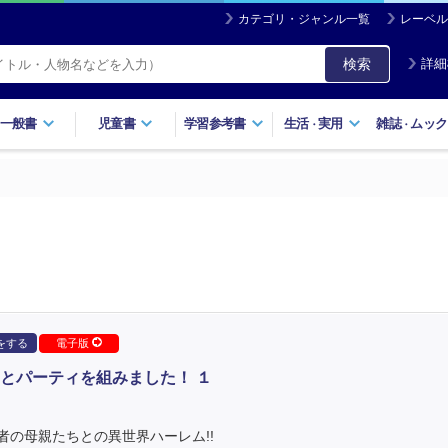
カテゴリ・ジャンル一覧
レーベル
検索
詳細
一般書
児童書
学習参考書
生活
実用
雑誌
ムック
・
・
をする
電子版
とパーティを組みました！ １
の母親たちとの異世界ハーレム!!