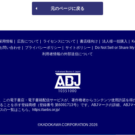
元のページに戻る
採用情報
広告について
ライセンスについて
書店様向け
法人様一括購入
K
お問い合わせ
プライバシーポリシー
サイトポリシー
Do Not Sell or Share My
利用者情報の外部送信について
は、この電子書店・電子書籍配信サービスが、著作権者からコンテンツ使用許諾を得
ることを示す登録商標（登録番号 第6091713号）です。ABJマークの詳細、ABJ
スの一覧はこちら。
https://aebs.or.jp/
©KADOKAWA CORPORATION 2026