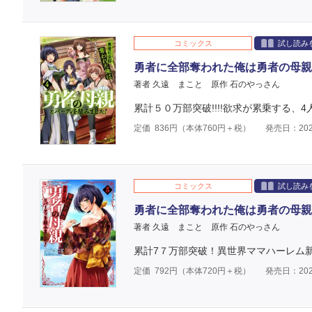
コミックス
試し読み
勇者に全部奪われた俺は勇者の母親
著者 久遠 まこと
原作 石のやっさん
累計５０万部突破!!!!欲求が累乗する、4
定価
836
円（本体
760
円＋税）
発売日：202
コミックス
試し読み
勇者に全部奪われた俺は勇者の母親
著者 久遠 まこと
原作 石のやっさん
累計7７万部突破！異世界ママハーレム
定価
792
円（本体
720
円＋税）
発売日：202