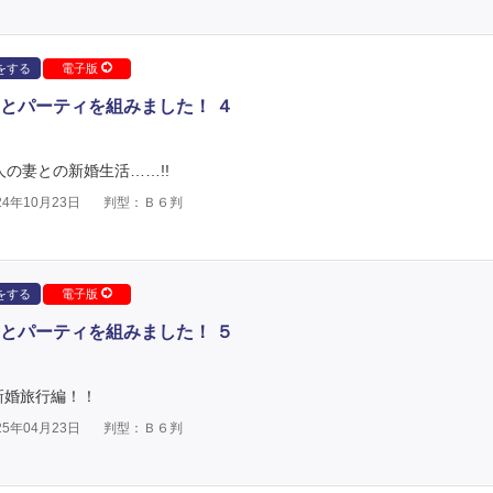
をする
電子版
とパーティを組みました！ ４
人の妻との新婚生活……!!
4年10月23日
判型：Ｂ６判
をする
電子版
とパーティを組みました！ ５
新婚旅行編！！
5年04月23日
判型：Ｂ６判