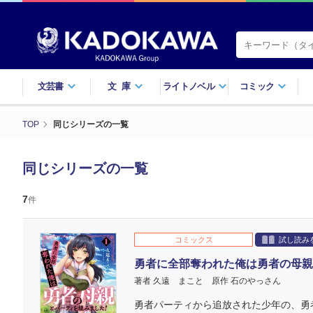
文芸書
文庫
ライトノベル
コミック
TOP
同じシリーズの一覧
同じシリーズの一覧
7
件
コミックス
試し読み
勇者に全部奪われた俺は勇者の母親
著者 久遠 まこと
原作 石のやっさん
勇者パーティから追放された少年の、勇者