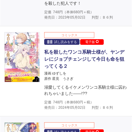
を殺した犯人です！
定価
748
円（本体
680
円＋税）
発売日：2023年05月02日
判型：Ｂ６判
コミックス
試し読みをする
電子版
私を殺したワンコ系騎士様が、ヤンデ
レにジョブチェンジして今日も命を狙
ってくる２
漫画 ゆずしを
原作 星見 うさぎ
溺愛してくるイケメンワンコ系騎士様に囚わ
れちゃいました――!??
定価
748
円（本体
680
円＋税）
発売日：2024年05月02日
判型：Ｂ６判
コミックス