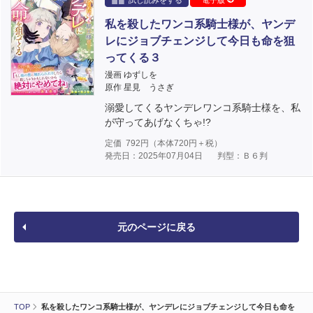
試し読みをする
電子版
私を殺したワンコ系騎士様が、ヤンデ
レにジョブチェンジして今日も命を狙
ってくる３
漫画 ゆずしを
原作 星見 うさぎ
溺愛してくるヤンデレワンコ系騎士様を、私
が守ってあげなくちゃ!?
定価
792
円（本体
720
円＋税）
発売日：2025年07月04日
判型：Ｂ６判
元のページに戻る
TOP
私を殺したワンコ系騎士様が、ヤンデレにジョブチェンジして今日も命を