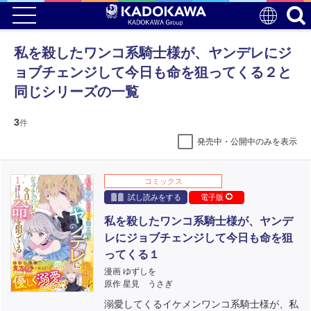
私を殺したワンコ系騎士様が、ヤンデレにジ
ョブチェンジして今日も命を狙ってくる２と
同じシリーズの一覧
3
件
発売中・公開中のみを表示
コミックス
試し読みをする
電子版
私を殺したワンコ系騎士様が、ヤンデ
レにジョブチェンジして今日も命を狙
ってくる１
漫画 ゆずしを
原作 星見 うさぎ
溺愛してくるイケメンワンコ系騎士様が、私