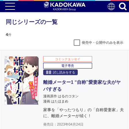
同じシリーズの一覧
4
件
発売中・公開中のみを表示
コミックエッセイ
電子専売
試し読みをする
離婚メーター1 “自称”愛妻家な夫がヤ
バすぎる
漫画原作 はるのコタン
漫画 はたほまめ
家事を「やったつもり」の「自称愛妻家」夫
に、離婚メーターが傾く！
発売日：2023年04月24日