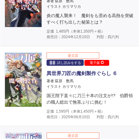
著者 荻原 数馬
イラスト カリマリカ
炎の魔人襲来！ 魔剣をも歪める高熱を突破
すべく打ち出した秘策とは？
定価
1,485
円（本体
1,350
円＋税）
発売日：2024年12月10日
判型：四六判
新文芸
試し読みをする
電子版
異世界刀匠の魔剣製作ぐらし ６
著者 荻原 数馬
イラスト カリマリカ
国王陛下直々に刀三十本の注文が!? 伯爵領
の職人総出で無茶ぶりに挑む！
定価
1,595
円（本体
1,450
円＋税）
発売日：2025年06月10日
判型：四六判
新文芸