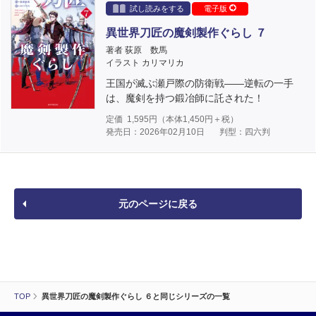
試し読みをする
電子版
異世界刀匠の魔剣製作ぐらし ７
著者 荻原 数馬
イラスト カリマリカ
王国が滅ぶ瀬戸際の防衛戦――逆転の一手
は、魔剣を持つ鍛冶師に託された！
定価
1,595
円（本体
1,450
円＋税）
発売日：2026年02月10日
判型：四六判
元のページに戻る
TOP
異世界刀匠の魔剣製作ぐらし ６と同じシリーズの一覧