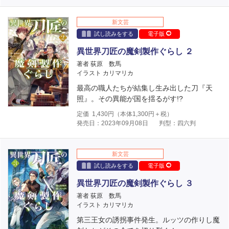
新文芸
試し読みをする
電子版
異世界刀匠の魔剣製作ぐらし ２
著者 荻原 数馬
イラスト カリマリカ
最高の職人たちが結集し生み出した刀『天
照』。その異能が国を揺るがす!?
定価
1,430
円（本体
1,300
円＋税）
発売日：2023年09月08日
判型：四六判
新文芸
試し読みをする
電子版
異世界刀匠の魔剣製作ぐらし ３
著者 荻原 数馬
イラスト カリマリカ
第三王女の誘拐事件発生。ルッツの作りし魔