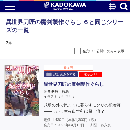
異世界刀匠の魔剣製作ぐらし ６と同じシリー
ズの一覧
7
件
発売中・公開中のみを表示
新文芸
試し読みをする
電子版
異世界刀匠の魔剣製作ぐらし
著者 荻原 数馬
イラスト カリマリカ
城壁の外で気ままに暮らすモグリの鍛冶師
――しかし生み出す剣は超一流!?
定価
1,430
円（本体
1,300
円＋税）
発売日：2023年04月10日
判型：四六判