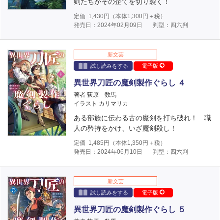
剣たちがその企てを切り裂く！
定価
1,430
円（本体
1,300
円＋税）
発売日：2024年02月09日
判型：四六判
新文芸
試し読みをする
電子版
異世界刀匠の魔剣製作ぐらし ４
著者 荻原 数馬
イラスト カリマリカ
ある部族に伝わる古の魔剣を打ち破れ！ 職
人の矜持をかけ、いざ魔剣殺し！
定価
1,485
円（本体
1,350
円＋税）
発売日：2024年06月10日
判型：四六判
新文芸
試し読みをする
電子版
異世界刀匠の魔剣製作ぐらし ５