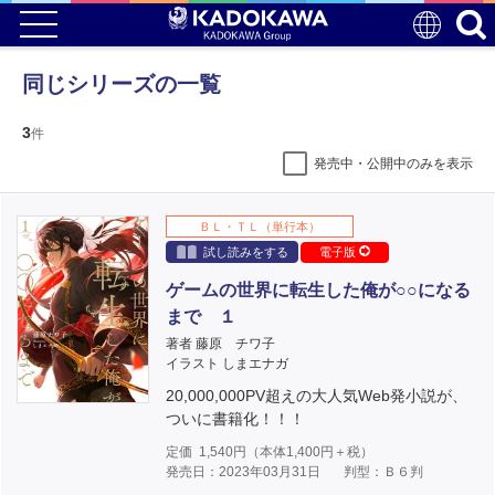
同じシリーズの一覧
3
件
発売中・公開中のみを表示
ＢＬ・ＴＬ（単行本）
試し読みをする
電子版
ゲームの世界に転生した俺が○○になる
まで １
著者 藤原 チワ子
イラスト しまエナガ
20,000,000PV超えの大人気Web発小説が、
ついに書籍化！！！
定価
1,540
円（本体
1,400
円＋税）
発売日：2023年03月31日
判型：Ｂ６判