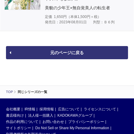
美貌の少年王×無自覚美人の転生者
定価
1,650
円（本体
1,500
円＋税）
発売日：2023年08月01日
判型：Ｂ６判
元のページに戻る
TOP
同じシリーズの一覧
会社概要
IR情報
採用情報
広告について
ライセンスについて
書店様向け
法人様一括購入
KADOKAWAグループ
作品の利用について
お問い合わせ
プライバシーポリシー
サイトポリシー
Do Not Sell or Share My Personal Information