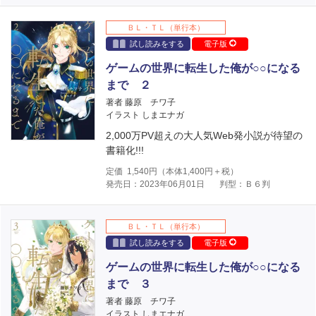
ＢＬ・ＴＬ（単行本）
試し読みをする
電子版
ゲームの世界に転生した俺が○○になる
まで ２
著者 藤原 チワ子
イラスト しまエナガ
2,000万PV超えの大人気Web発小説が待望の
書籍化!!!
定価
1,540
円（本体
1,400
円＋税）
発売日：2023年06月01日
判型：Ｂ６判
ＢＬ・ＴＬ（単行本）
試し読みをする
電子版
ゲームの世界に転生した俺が○○になる
まで ３
著者 藤原 チワ子
イラスト しまエナガ