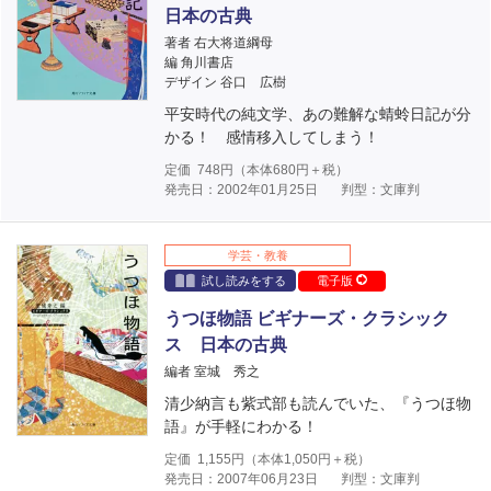
日本の古典
著者 右大将道綱母
編 角川書店
デザイン 谷口 広樹
平安時代の純文学、あの難解な蜻蛉日記が分
かる！ 感情移入してしまう！
定価
748
円（本体
680
円＋税）
発売日：2002年01月25日
判型：文庫判
学芸・教養
試し読みをする
電子版
うつほ物語 ビギナーズ・クラシック
ス 日本の古典
編者 室城 秀之
清少納言も紫式部も読んでいた、『うつほ物
語』が手軽にわかる！
定価
1,155
円（本体
1,050
円＋税）
発売日：2007年06月23日
判型：文庫判