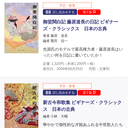
学芸・教養
試し読みをする
電子版
御堂関白記 藤原道長の日記 ビギナー
ズ・クラシックス 日本の古典
著者 藤原 道長
編者 繁田 信一
光源氏のモデルで最高権力者・藤原道長はい
ったい何を日記に書いていたか！
定価
1,320
円（本体
1,200
円＋税）
発売日：2009年06月25日
判型：文庫判
学芸・教養
試し読みをする
電子版
新古今和歌集 ビギナーズ・クラシック
ス 日本の古典
編者 小林 大輔
華やかで個性的な才能あふれる中世歌人たち