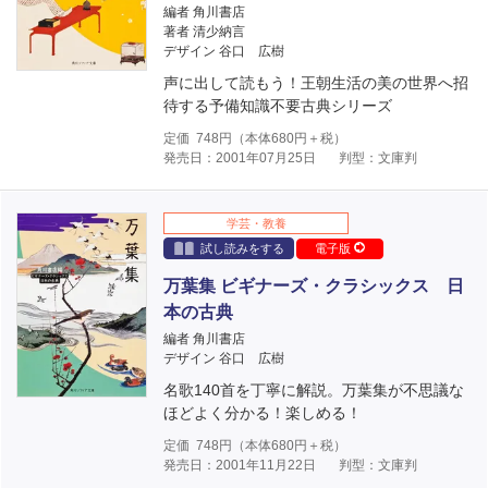
編者 角川書店
著者 清少納言
デザイン 谷口 広樹
声に出して読もう！王朝生活の美の世界へ招
待する予備知識不要古典シリーズ
定価
748
円（本体
680
円＋税）
発売日：2001年07月25日
判型：文庫判
学芸・教養
試し読みをする
電子版
万葉集 ビギナーズ・クラシックス 日
本の古典
編者 角川書店
デザイン 谷口 広樹
名歌140首を丁寧に解説。万葉集が不思議な
ほどよく分かる！楽しめる！
定価
748
円（本体
680
円＋税）
発売日：2001年11月22日
判型：文庫判