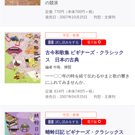
の競演
定価
770
円（本体
700
円＋税）
発売日：2007年10月25日
判型：文庫判
学芸・教養
試し読みをする
電子版
古今和歌集 ビギナーズ・クラシック
ス 日本の古典
編者 中島 輝賢
一一〇〇年の時を経て伝わるやまと歌の響き
にふれてみませんか。
定価
814
円（本体
740
円＋税）
発売日：2007年04月25日
判型：文庫判
学芸・教養
試し読みをする
電子版
蜻蛉日記 ビギナーズ・クラシックス