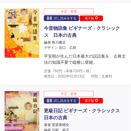
学芸・教養
試し読みをする
電子版
今昔物語集 ビギナーズ・クラシック
ス 日本の古典
編者 角川書店
デザイン 谷口 広樹
平安朝が生んだ日本最大の説話集を、古典文
法の知識不要で縦横に堪能。
定価
792
円（本体
720
円＋税）
発売日：2002年03月23日
判型：文庫判
学芸・教養
試し読みをする
電子版
更級日記 ビギナーズ・クラシックス
日本の古典
著者 菅原孝標女
編者 川村 裕子