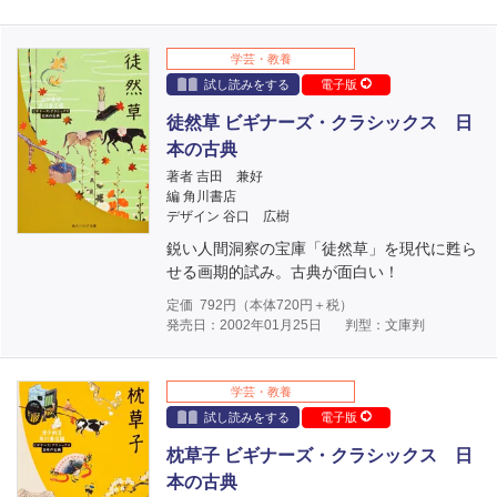
学芸・教養
試し読みをする
電子版
徒然草 ビギナーズ・クラシックス 日
本の古典
著者 吉田 兼好
編 角川書店
デザイン 谷口 広樹
鋭い人間洞察の宝庫「徒然草」を現代に甦ら
せる画期的試み。古典が面白い！
定価
792
円（本体
720
円＋税）
発売日：2002年01月25日
判型：文庫判
学芸・教養
試し読みをする
電子版
枕草子 ビギナーズ・クラシックス 日
本の古典