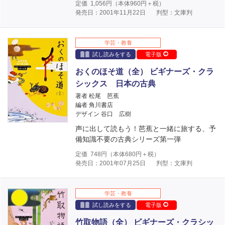
定価
1,056
円（本体
960
円＋税）
発売日：2001年11月22日
判型：文庫判
学芸・教養
試し読みをする
電子版
おくのほそ道（全） ビギナーズ・クラ
シックス 日本の古典
著者 松尾 芭蕉
編者 角川書店
デザイン 谷口 広樹
声に出して読もう！芭蕉と一緒に旅する、予
備知識不要の古典シリーズ第一弾
定価
748
円（本体
680
円＋税）
発売日：2001年07月25日
判型：文庫判
学芸・教養
試し読みをする
電子版
竹取物語（全） ビギナーズ・クラシッ