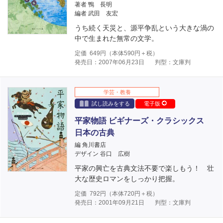
著者 鴨 長明
編者 武田 友宏
うち続く天災と、源平争乱という大きな渦の
中で生まれた無常の文学。
定価
649
円（本体
590
円＋税）
発売日：2007年06月23日
判型：文庫判
学芸・教養
試し読みをする
電子版
平家物語 ビギナーズ・クラシックス
日本の古典
編 角川書店
デザイン 谷口 広樹
平家の興亡を古典文法不要で楽しもう！ 壮
大な歴史ロマンをしっかり把握。
定価
792
円（本体
720
円＋税）
発売日：2001年09月21日
判型：文庫判