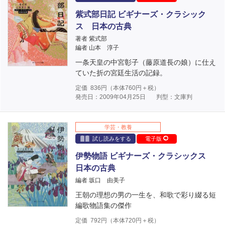
紫式部日記 ビギナーズ・クラシック
ス 日本の古典
著者 紫式部
編者 山本 淳子
一条天皇の中宮彰子（藤原道長の娘）に仕え
ていた折の宮廷生活の記録。
定価
836
円（本体
760
円＋税）
発売日：2009年04月25日
判型：文庫判
学芸・教養
試し読みをする
電子版
伊勢物語 ビギナーズ・クラシックス
日本の古典
編者 坂口 由美子
王朝の理想の男の一生を、和歌で彩り綴る短
編歌物語集の傑作
定価
792
円（本体
720
円＋税）