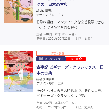
クス 日本の古典
編 角川書店
デザイン 谷口 広樹
竹取物語はロマンティックな空想物語ではな
い。かぐや姫の全貌を解明！
定価
748
円（本体
680
円＋税）
発売日：2001年09月21日
判型：文庫判
学芸・教養
試し読みをする
電子版
古事記 ビギナーズ・クラシックス 日
本の古典
編者 角川書店
デザイン 谷口 広樹
神代から推古天皇の時代まで。身近な古典、
ビギナーズ・クラシックスで読む
定価
792
円（本体
720
円＋税）
発売日：2002年08月24日
判型：文庫判