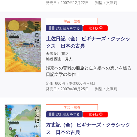
発売日：2007年12月22日
判型：文庫判
学芸・教養
試し読みをする
電子版
土佐日記（全） ビギナーズ・クラシッ
クス 日本の古典
著者 紀 貫之
編者 西山 秀人
帰京への苦難の船旅と亡き娘への想いを綴る
日記文学の傑作！
定価
660
円（本体
600
円＋税）
発売日：2007年08月25日
判型：文庫判
学芸・教養
試し読みをする
電子版
方丈記（全） ビギナーズ・クラシック
ス 日本の古典