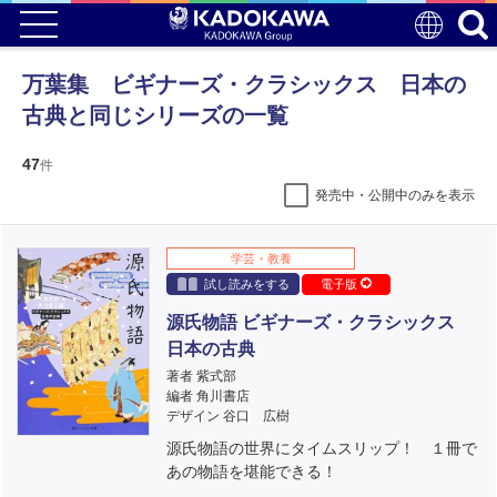
万葉集 ビギナーズ・クラシックス 日本の
古典と同じシリーズの一覧
47
件
発売中・公開中のみを表示
学芸・教養
試し読みをする
電子版
源氏物語 ビギナーズ・クラシックス
日本の古典
著者 紫式部
編者 角川書店
デザイン 谷口 広樹
源氏物語の世界にタイムスリップ！ １冊で
あの物語を堪能できる！