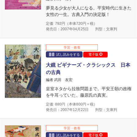
夢見る少女が大人になる。平安時代に生きた
女性の一生。古典入門の決定版！
定価
792
円（本体
720
円＋税）
発売日：2007年04月25日
判型：文庫判
学芸・教養
試し読みをする
電子版
大鏡 ビギナーズ・クラシックス 日本
の古典
編者 武田 友宏
皇室ネタから拉致問題まで。平安王朝の政権
を牛耳っていた、藤原氏の真実。
定価
880
円（本体
800
円＋税）
発売日：2007年12月22日
判型：文庫判
学芸・教養
試し読みをする
電子版