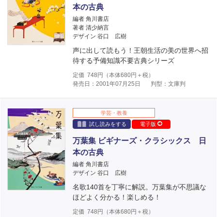
本の古典
編者 角川書店
著者 清少納言
デザイン 谷口 広樹
声に出して読もう！王朝生活の美の世界へ招
待する予備知識不要古典シリーズ
定価
748
円（本体
680
円＋税）
発売日：2001年07月25日
判型：文庫判
学芸・教養
試し読みをする
電子版
万葉集 ビギナーズ・クラシックス 日
本の古典
編者 角川書店
デザイン 谷口 広樹
名歌140首を丁寧に解説。万葉集が不思議な
ほどよく分かる！楽しめる！
定価
748
円（本体
680
円＋税）