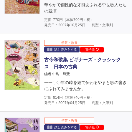
華やかで個性的な才能あふれる中世歌人たち
の競演
定価
770
円（本体
700
円＋税）
発売日：2007年10月25日
判型：文庫判
学芸・教養
試し読みをする
電子版
古今和歌集 ビギナーズ・クラシック
ス 日本の古典
編者 中島 輝賢
一一〇〇年の時を経て伝わるやまと歌の響き
にふれてみませんか。
定価
814
円（本体
740
円＋税）
発売日：2007年04月25日
判型：文庫判
学芸・教養
試し読みをする
電子版