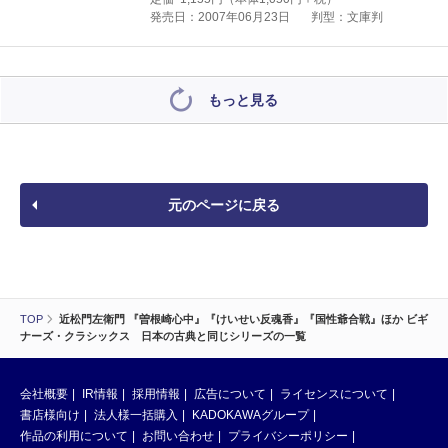
発売日：2007年06月23日
判型：文庫判
もっと見る
元のページに戻る
TOP
近松門左衛門 『曽根崎心中』『けいせい反魂香』『国性爺合戦』ほか ビギ
ナーズ・クラシックス 日本の古典と同じシリーズの一覧
会社概要
IR情報
採用情報
広告について
ライセンスについて
書店様向け
法人様一括購入
KADOKAWAグループ
作品の利用について
お問い合わせ
プライバシーポリシー