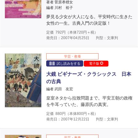
著者 菅原孝標女
編者 川村 裕子
夢見る少女が大人になる。平安時代に生きた
女性の一生。古典入門の決定版！
定価
792
円（本体
720
円＋税）
発売日：2007年04月25日
判型：文庫判
学芸・教養
試し読みをする
電子版
大鏡 ビギナーズ・クラシックス 日本
の古典
編者 武田 友宏
皇室ネタから拉致問題まで。平安王朝の政権
を牛耳っていた、藤原氏の真実。
定価
880
円（本体
800
円＋税）
発売日：2007年12月22日
判型：文庫判
学芸・教養