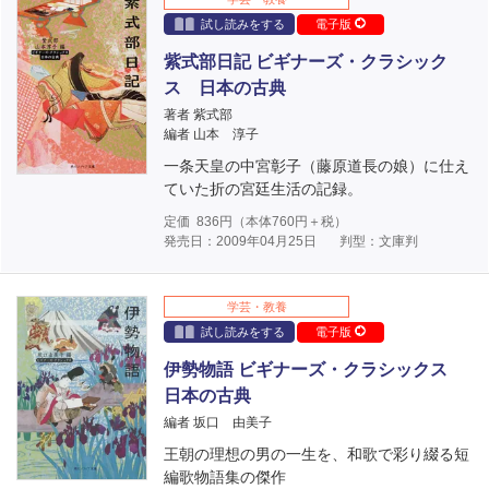
試し読みをする
電子版
紫式部日記 ビギナーズ・クラシック
ス 日本の古典
著者 紫式部
編者 山本 淳子
一条天皇の中宮彰子（藤原道長の娘）に仕え
ていた折の宮廷生活の記録。
定価
836
円（本体
760
円＋税）
発売日：2009年04月25日
判型：文庫判
学芸・教養
試し読みをする
電子版
伊勢物語 ビギナーズ・クラシックス
日本の古典
編者 坂口 由美子
王朝の理想の男の一生を、和歌で彩り綴る短
編歌物語集の傑作