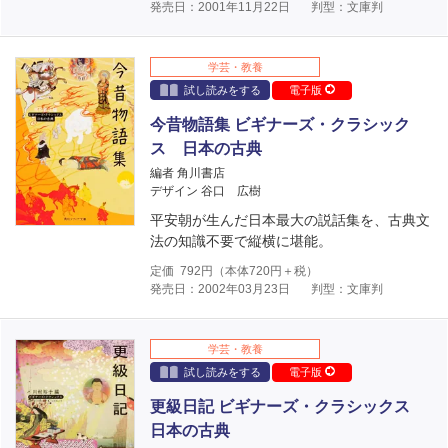
発売日：2001年11月22日
判型：文庫判
学芸・教養
試し読みをする
電子版
今昔物語集 ビギナーズ・クラシック
ス 日本の古典
編者 角川書店
デザイン 谷口 広樹
平安朝が生んだ日本最大の説話集を、古典文
法の知識不要で縦横に堪能。
定価
792
円（本体
720
円＋税）
発売日：2002年03月23日
判型：文庫判
学芸・教養
試し読みをする
電子版
更級日記 ビギナーズ・クラシックス
日本の古典