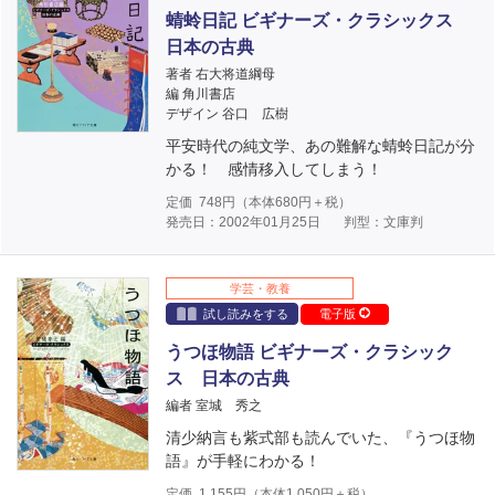
蜻蛉日記 ビギナーズ・クラシックス
日本の古典
著者 右大将道綱母
編 角川書店
デザイン 谷口 広樹
平安時代の純文学、あの難解な蜻蛉日記が分
かる！ 感情移入してしまう！
定価
748
円（本体
680
円＋税）
発売日：2002年01月25日
判型：文庫判
学芸・教養
試し読みをする
電子版
うつほ物語 ビギナーズ・クラシック
ス 日本の古典
編者 室城 秀之
清少納言も紫式部も読んでいた、『うつほ物
語』が手軽にわかる！
定価
1,155
円（本体
1,050
円＋税）