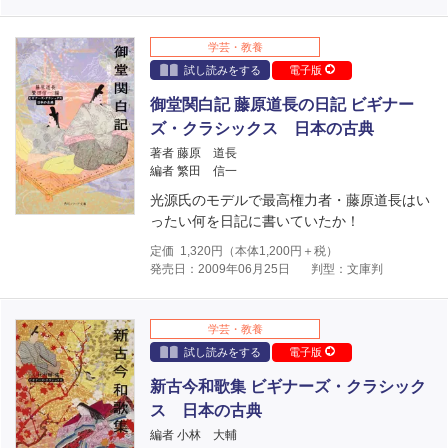
学芸・教養
試し読みをする
電子版
御堂関白記 藤原道長の日記 ビギナー
ズ・クラシックス 日本の古典
著者 藤原 道長
編者 繁田 信一
光源氏のモデルで最高権力者・藤原道長はい
ったい何を日記に書いていたか！
定価
1,320
円（本体
1,200
円＋税）
発売日：2009年06月25日
判型：文庫判
学芸・教養
試し読みをする
電子版
新古今和歌集 ビギナーズ・クラシック
ス 日本の古典
編者 小林 大輔