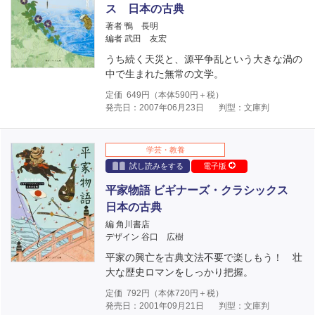
ス 日本の古典
著者 鴨 長明
編者 武田 友宏
うち続く天災と、源平争乱という大きな渦の
中で生まれた無常の文学。
定価
649
円（本体
590
円＋税）
発売日：2007年06月23日
判型：文庫判
学芸・教養
試し読みをする
電子版
平家物語 ビギナーズ・クラシックス
日本の古典
編 角川書店
デザイン 谷口 広樹
平家の興亡を古典文法不要で楽しもう！ 壮
大な歴史ロマンをしっかり把握。
定価
792
円（本体
720
円＋税）
発売日：2001年09月21日
判型：文庫判