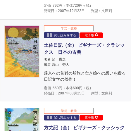
定価
792
円（本体
720
円＋税）
発売日：2007年12月22日
判型：文庫判
学芸・教養
試し読みをする
電子版
土佐日記（全） ビギナーズ・クラシッ
クス 日本の古典
著者 紀 貫之
編者 西山 秀人
帰京への苦難の船旅と亡き娘への想いを綴る
日記文学の傑作！
定価
660
円（本体
600
円＋税）
発売日：2007年08月25日
判型：文庫判
学芸・教養
試し読みをする
電子版
方丈記（全） ビギナーズ・クラシック