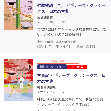
竹取物語（全） ビギナーズ・クラシッ
クス 日本の古典
編 角川書店
デザイン 谷口 広樹
竹取物語はロマンティックな空想物語ではな
い。かぐや姫の全貌を解明！
定価
748
円（本体
680
円＋税）
発売日：2001年09月21日
判型：文庫判
学芸・教養
試し読みをする
電子版
古事記 ビギナーズ・クラシックス 日
本の古典
編者 角川書店
デザイン 谷口 広樹
神代から推古天皇の時代まで。身近な古典、
ビギナーズ・クラシックスで読む