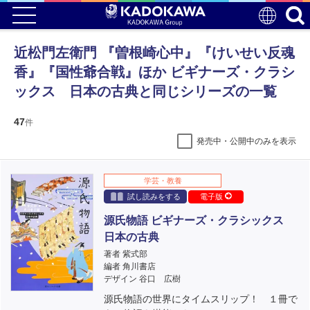
近松門左衛門 『曽根崎心中』『けいせい反魂
香』『国性爺合戦』ほか ビギナーズ・クラシ
ックス 日本の古典と同じシリーズの一覧
47
件
発売中・公開中のみを表示
学芸・教養
試し読みをする
電子版
源氏物語 ビギナーズ・クラシックス
日本の古典
著者 紫式部
編者 角川書店
デザイン 谷口 広樹
源氏物語の世界にタイムスリップ！ １冊で