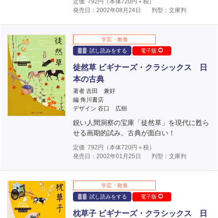
定価
792
円（本体
720
円＋税）
発売日：2002年08月24日
判型：文庫判
学芸・教養
試し読みをする
電子版
徒然草 ビギナーズ・クラシックス 日
本の古典
著者 吉田 兼好
編 角川書店
デザイン 谷口 広樹
鋭い人間洞察の宝庫「徒然草」を現代に甦ら
せる画期的試み。古典が面白い！
定価
792
円（本体
720
円＋税）
発売日：2002年01月25日
判型：文庫判
学芸・教養
試し読みをする
電子版
枕草子 ビギナーズ・クラシックス 日