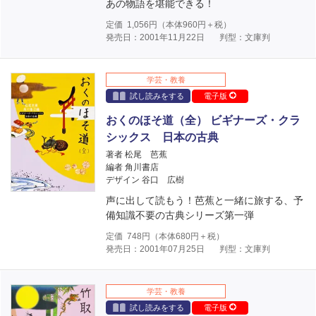
あの物語を堪能できる！
定価
1,056
円（本体
960
円＋税）
発売日：2001年11月22日
判型：文庫判
学芸・教養
試し読みをする
電子版
おくのほそ道（全） ビギナーズ・クラ
シックス 日本の古典
著者 松尾 芭蕉
編者 角川書店
デザイン 谷口 広樹
声に出して読もう！芭蕉と一緒に旅する、予
備知識不要の古典シリーズ第一弾
定価
748
円（本体
680
円＋税）
発売日：2001年07月25日
判型：文庫判
学芸・教養
試し読みをする
電子版