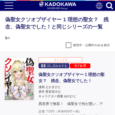
偽聖女クソオブザイヤー 1 理想の聖女？ 残
念、偽聖女でした！と同じシリーズの一覧
5
件
発売中・公開中のみを表示
コミックス
試し読みをする
電子版
偽聖女クソオブザイヤー 1 理想の聖
女？ 残念、偽聖女でした！
漫画 えかきびと
原作 壁首領大公
キャラクター原案 ゆのひと
異世界で無双！ 偽聖女で何が悪い…!?
定価
715
円（本体
650
円＋税）