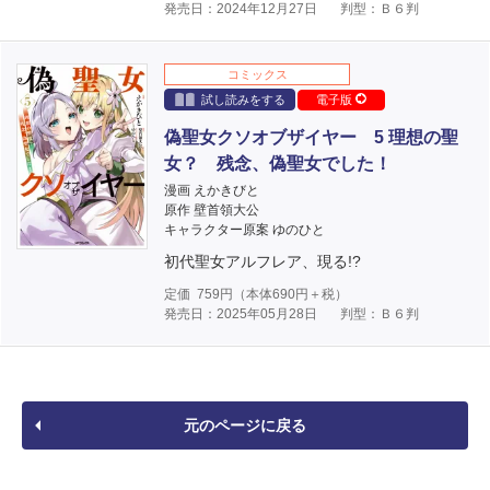
発売日：2024年12月27日
判型：Ｂ６判
コミックス
試し読みをする
電子版
偽聖女クソオブザイヤー 5 理想の聖
女？ 残念、偽聖女でした！
漫画 えかきびと
原作 壁首領大公
キャラクター原案 ゆのひと
初代聖女アルフレア、現る!?
定価
759
円（本体
690
円＋税）
発売日：2025年05月28日
判型：Ｂ６判
元のページに戻る