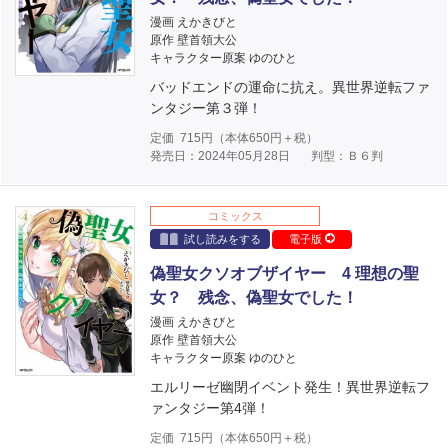
漫画 えかきびと
原作 壁首領大公
キャラクター原案 ゆのひと
バッドエンドの運命に抗え。異世界逆転ファ
ンタジー第３弾！
定価
715
円（本体
650
円＋税）
発売日：2024年05月28日
判型：Ｂ６判
コミックス
試し読みをする
電子版
偽聖女クソオブザイヤー 4 理想の聖
女？ 残念、偽聖女でした！
漫画 えかきびと
原作 壁首領大公
キャラクター原案 ゆのひと
エルリーゼ幽閉イベント発生！異世界逆転フ
ァンタジー第4弾！
定価
715
円（本体
650
円＋税）